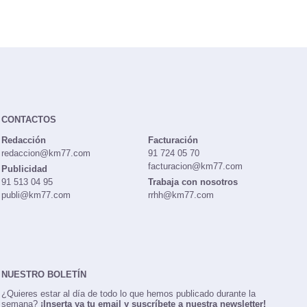
CONTACTOS
Redacción
Facturación
redaccion@km77.com
91 724 05 70
facturacion@km77.com
Publicidad
91 513 04 95
Trabaja con nosotros
publi@km77.com
rrhh@km77.com
NUESTRO BOLETÍN
¿Quieres estar al día de todo lo que hemos publicado durante la
semana?
¡Inserta ya tu email y suscríbete a nuestra newsletter!