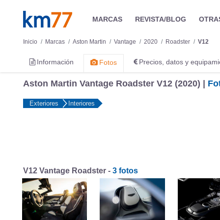
MARCAS
REVISTA/BLOG
OTRA
Inicio
Marcas
Aston Martin
Vantage
2020
Roadster
V12
Información
Precios, datos y equipami
Fotos
Aston Martin Vantage Roadster V12 (2020) |
Fo
Exteriores
Interiores
V12 Vantage Roadster -
3 fotos