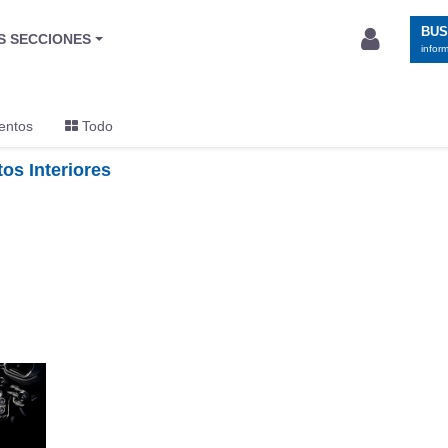
BU
S SECCIONES
infor
entos
Todo
tos Interiores