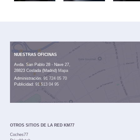
NUESTRAS OFICINAS
Avda. San Pablo 28 - Nave 27,
28823 Coslada (Madrid)
Mapa
Administración:
91 724 05 70
Publicidad:
91 513 04 95
OTROS SITIOS DE LA RED KM77
Coches77