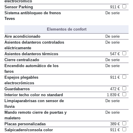
electrocrómico
Sensor Parking
911 €
Sistema antibloqueo de frenos
De serie
Teves
Elementos de confort
Aire acondicionado
De serie
Asientos delanteros controlados
De serie
eléctricamente
Asientos delanteros térmicos
547 €
Cierre centralizado
De serie
Encendido automático de los
De serie
faros
Espejos plegables
911 €
electrocrómicos
Guardabarros
472 €
Interior techo color no standard
1.839 €
Limpiaparabrisas con sensor de
De serie
lluvia
Mando remoto cierre de puertas y
De serie
maletero
Placas personalizadas
389 €
Salpicadero/consola color
911 €