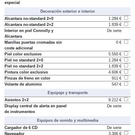
especial
Decoración exterior e interior
Alcantara no-standard 2+0
1.284 €
Alcantara no-standard 2+2
1.839 €
Interior en piel Connolly y
De serie
Alcantara
Manillas puertas cromadas sin
0 €
coste adicional
Piel color exclusivo
5.550 €
Piel no standard 2+0
1.284 €
Piel no standard 2+2
1.839 €
Pintura color exclusivo
4.606 €
Pinzas de freno en color
911 €
Volante de aluminio
547 €
Equipaje y transporte
Asientos 2+2
9.212 €
Display central de alerta en panel
De serie
de instrumentos
Equipos de sonido y multimedia
Cargador de 6 CD
De serie
Navegador
3.306 €