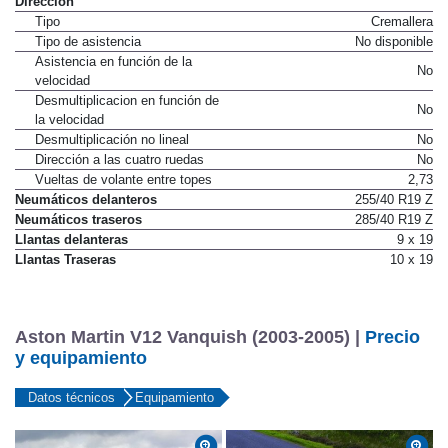
Dirección
Tipo
Cremallera
Tipo de asistencia
No disponible
Asistencia en función de la
No
velocidad
Desmultiplicacion en función de
No
la velocidad
Desmultiplicación no lineal
No
Dirección a las cuatro ruedas
No
Vueltas de volante entre topes
2,73
Neumáticos delanteros
255/40 R19 Z
Neumáticos traseros
285/40 R19 Z
Llantas delanteras
9 x 19
Llantas Traseras
10 x 19
Aston Martin V12 Vanquish (2003-2005) |
Precio
y equipamiento
Datos técnicos
Equipamiento