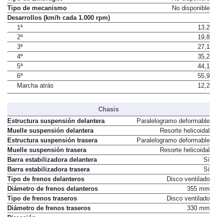
Tipo de mecanismo
No disponible
Desarrollos (km/h cada 1.000 rpm)
1ª
13,2
2ª
19,8
3ª
27,1
4ª
35,2
5ª
44,1
6ª
55,9
Marcha atrás
12,2
Chasis
Estructura suspensión delantera
Paralelogramo deformable
Muelle suspensión delantera
Resorte helicoidal
Estructura suspensión trasera
Paralelogramo deformable
Muelle suspensión trasera
Resorte helicoidal
Barra estabilizadora delantera
Sí
Barra estabilizadora trasera
Sí
Tipo de frenos delanteros
Disco ventilado
Diámetro de frenos delanteros
355 mm
Tipo de frenos traseros
Disco ventilado
Diámetro de frenos traseros
330 mm