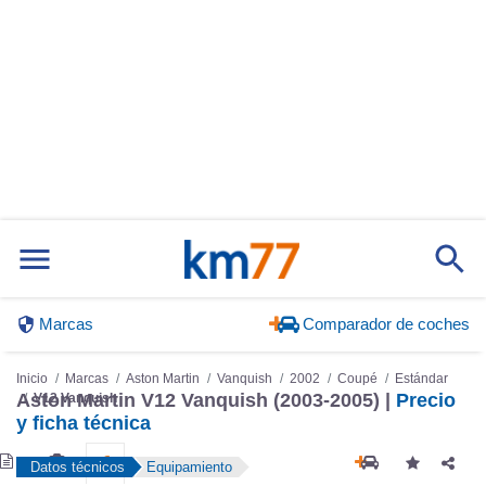
Marcas
Comparador de coches
Inicio
Marcas
Aston Martin
Vanquish
2002
Coupé
Estándar
Aston Martin V12 Vanquish (2003-2005) |
Precio
V12 Vanquish
y ficha técnica
Datos técnicos
Equipamiento