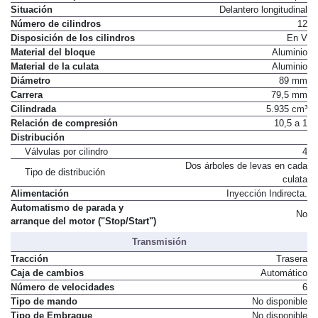
Situación
Delantero longitudinal
Número de cilindros
12
Disposición de los cilindros
En V
Material del bloque
Aluminio
Material de la culata
Aluminio
Diámetro
89 mm
Carrera
79,5 mm
Cilindrada
5.935 cm³
Relación de compresión
10,5 a 1
Distribución
Válvulas por cilindro
4
Dos árboles de levas en cada
Tipo de distribución
culata
Alimentación
Inyección Indirecta.
Automatismo de parada y
No
arranque del motor ("Stop/Start")
Transmisión
Tracción
Trasera
Caja de cambios
Automático
Número de velocidades
6
Tipo de mando
No disponible
Tipo de Embrague
No disponible