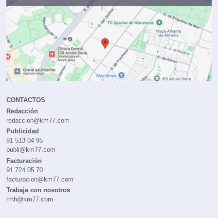
CONTACTOS
Redacción
redaccion@km77.com
Publicidad
91 513 04 95
publi@km77.com
Facturación
91 724 05 70
facturacion@km77.com
Trabaja con nosotros
rrhh@km77.com