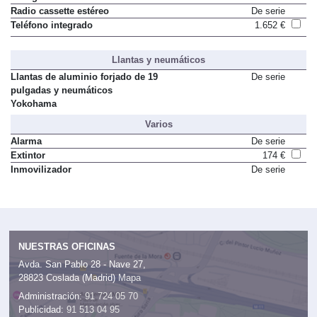
Radio cassette estéreo
De serie
Teléfono integrado
1.652 €
Llantas y neumáticos
Llantas de aluminio forjado de 19
De serie
pulgadas y neumáticos
Yokohama
Varios
Alarma
De serie
Extintor
174 €
Inmovilizador
De serie
NUESTRAS OFICINAS
Avda. San Pablo 28 - Nave 27,
28823 Coslada (Madrid)
Mapa
Administración:
91 724 05 70
Publicidad:
91 513 04 95