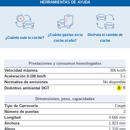
HERRAMIENTAS DE AYUDA
¿Cuánto gastas en tu
Disfruta el cambio de
¿Cuánto vale tu coche?
coche al año?
coche
Prestaciones y consumos homologados
Velocidad máxima
306 km/h
Aceleración 0-100 km/h
5 s
Normativa de emisiones
No disponible
B
Distintivo ambiental DGT
Dimensiones, peso, capacidades
Tipo de Carrocería
Coupé
Número de puertas
2
Longitud
4.665 mm
Anchura
1.923 mm
Altura
1.318 mm