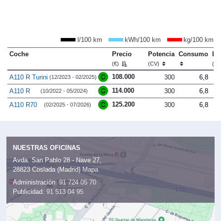
l/100 km
kWh/100 km
kg/100 km
Coche
Precio
Potencia
Consumo
Lo
(€)
(CV)
(m
108.000
A110 R Turini
300
6,8
(12/2023 - 02/2025)
114.000
A110 R
300
6,8
(10/2022 - 05/2024)
125.200
A110 R70
300
6,8
(02/2025 - 07/2026)
NUESTRAS OFICINAS
Avda. San Pablo 28 - Nave 27,
28823 Coslada (Madrid)
Mapa
Administración:
91 724 05 70
Publicidad:
91 513 04 95