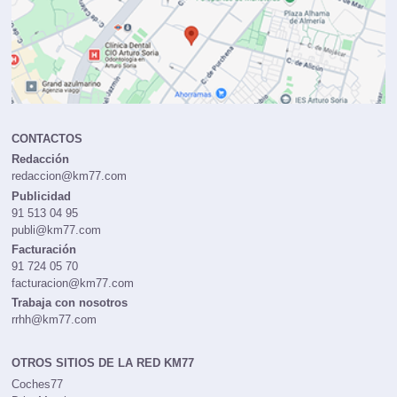
CONTACTOS
Redacción
redaccion@km77.com
Publicidad
91 513 04 95
publi@km77.com
Facturación
91 724 05 70
facturacion@km77.com
Trabaja con nosotros
rrhh@km77.com
OTROS SITIOS DE LA RED KM77
Coches77