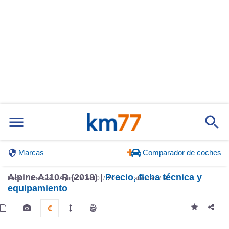
Marcas
Comparador de coches
Alpine A110 R (2018) |
Precio, ficha técnica y
Inicio
Marcas
Alpine
A110
2018
Estándar
R
equipamiento