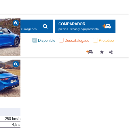
SCADOR
COMPARADOR
maciones, fichas e imágenes
precios, fichas y equipamiento
Disponible
Descatalogado
Prototipo
Todo
250 km/h
4,5 s