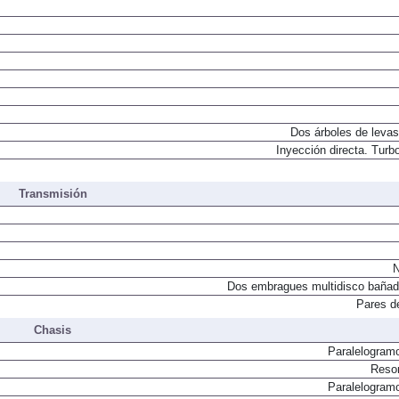
Dos árboles de levas
Inyección directa. Turbo
Transmisión
N
Dos embragues multidisco bañad
Pares d
Chasis
Paralelogram
Resor
Paralelogram