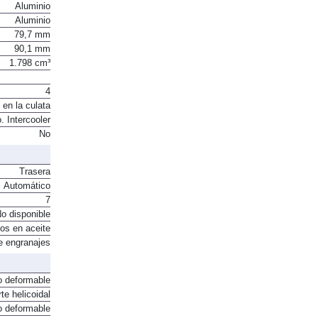
Aluminio
Aluminio
79,7 mm
90,1 mm
1.798 cm³
4
 en la culata
. Intercooler
No
Trasera
Automático
7
o disponible
os en aceite
e engranajes
o deformable
te helicoidal
o deformable