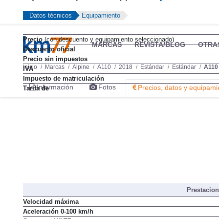
Datos técnicos
Equipamiento
Precio
(con descuento y equipamiento seleccionado)
MARCAS
REVISTA/BLOG
OTRA
Descuento oficial
Precio sin impuestos
Inicio
Marcas
Alpine
A110
2018
Estándar
Estándar
A110
IVA
Impuesto de matriculación
Información
Fotos
Precios, datos y equipami
Tarifa de
Prestacio
Velocidad máxima
Aceleración 0-100 km/h