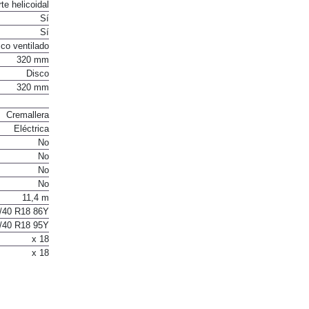
te helicoidal
Sí
Sí
co ventilado
320 mm
Disco
320 mm
Cremallera
Eléctrica
No
No
No
No
11,4 m
/40 R18 86Y
/40 R18 95Y
x 18
x 18