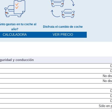
nto gastas en tu coche al
Disfruta el cambio de coche
año?
CALCULADORA
VER PRECIO
guridad y conducción
D
D
No dis
No dis
D
D
D
Sólo en 