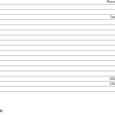
Resor
Dis
205
235
to