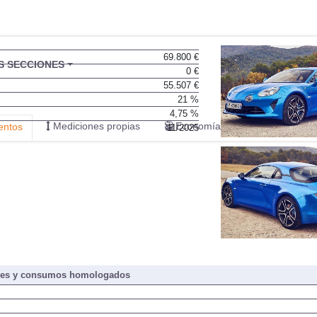
69.800 €
BU
S SECCIONES
0 €
infor
55.507 €
21 %
4,75 %
Mediciones propias
Economía de compra y uso
entos
11/2025
nes y consumos homologados