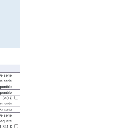
e serie
e serie
ponible
ponible
340 €
e serie
e serie
e serie
paquete
1.341 €