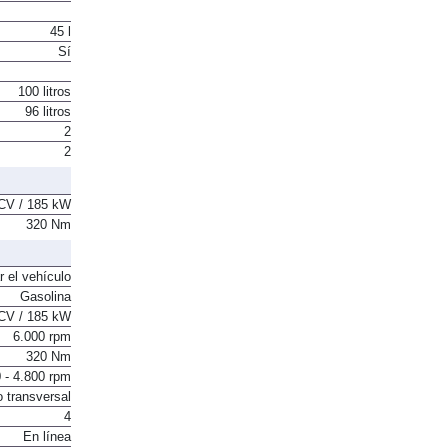
45 l
Sí
100 litros
96 litros
2
2
CV / 185 kW
320 Nm
r el vehículo
Gasolina
CV / 185 kW
6.000 rpm
320 Nm
 - 4.800 rpm
o transversal
4
En línea