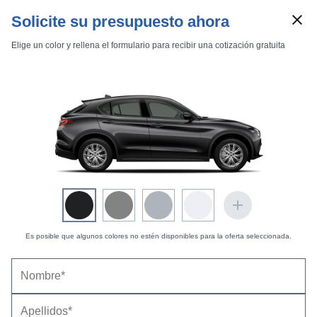
Solicite su presupuesto ahora
Elige un color y rellena el formulario para recibir una cotización gratuita
Precio
(con descuento y equipamiento seleccionado)
63.200 €
Marcas
Comparador de coches
Coste opciones seleccionadas:
0 €
Es posible que algunos colores no estén disponibles para la oferta seleccionada.
Inicio
Marcas
Alfa Romeo
Stelvio
2023
Estándar
Estándar
Stelvio 2.2 Diesel 154 kW (210 CV) Ti AT AWD
Alfa Romeo Stelvio 2.2 Diesel 154 kW (210 CV) Ti
AT AWD (2022-2024) |
Precio y ficha técnica
Datos técnicos
Equipamiento