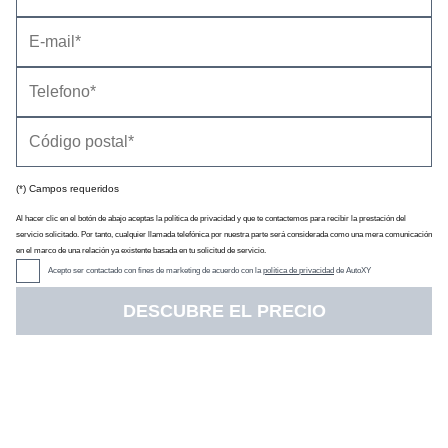
(*) Campos requeridos
Precio
(con descuento y equipamiento seleccionado)
63.200 €
Al hacer clic en el botón de abajo aceptas la política de privacidad y que te contactemos para recibir la prestación del
Descuento oficial
0 €
servicio solicitado. Por tanto, cualquier llamada telefónica por nuestra parte será considerada como una mera comunicación
Precio sin impuestos
50.258 €
en el marco de una relación ya existente basada en tu solicitud de servicio.
IVA
21 %
Acepto ser contactado con fines de marketing de acuerdo con la
política de privacidad
de AutoXY
Impuesto de matriculación
4,75 %
Tarifa de
11/2023
DESCUBRE EL PRECIO