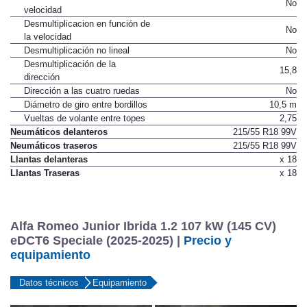
No
velocidad
Desmultiplicacion en función de
No
la velocidad
Desmultiplicación no lineal
No
Desmultiplicación de la
15,8
dirección
Dirección a las cuatro ruedas
No
Diámetro de giro entre bordillos
10,5 m
Vueltas de volante entre topes
2,75
Neumáticos delanteros
215/55 R18 99V
Neumáticos traseros
215/55 R18 99V
Llantas delanteras
x 18
Llantas Traseras
x 18
Alfa Romeo Junior Ibrida 1.2 107 kW (145 CV)
eDCT6 Speciale (2025-2025) |
Precio y
equipamiento
Datos técnicos
Equipamiento