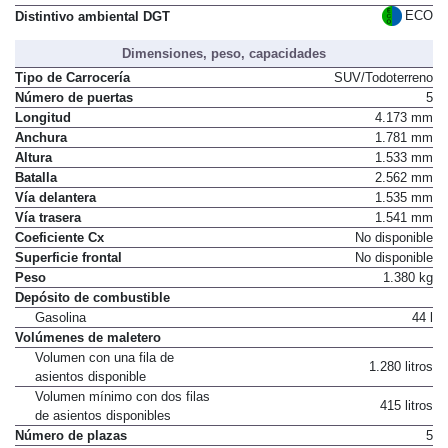
ECO
Distintivo ambiental DGT
Dimensiones, peso, capacidades
Tipo de Carrocería
SUV/Todoterreno
Número de puertas
5
Longitud
4.173 mm
Anchura
1.781 mm
Altura
1.533 mm
Batalla
2.562 mm
Vía delantera
1.535 mm
Vía trasera
1.541 mm
Coeficiente Cx
No disponible
Superficie frontal
No disponible
Peso
1.380 kg
Depósito de combustible
Gasolina
44 l
Volúmenes de maletero
Volumen con una fila de
1.280 litros
asientos disponible
Volumen mínimo con dos filas
415 litros
de asientos disponibles
Número de plazas
5