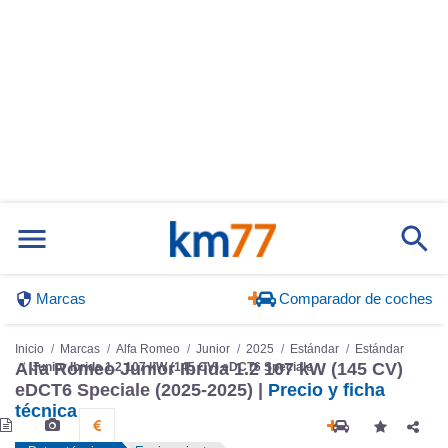
Marcas
Comparador de coches
Inicio
Marcas
Alfa Romeo
Junior
2025
Estándar
Estándar
Alfa Romeo Junior Ibrida 1.2 107 kW (145 CV)
Junior Ibrida 1.2 107 kW (145 CV) eDCT6 Speciale
eDCT6 Speciale (2025-2025) |
Precio y ficha
técnica