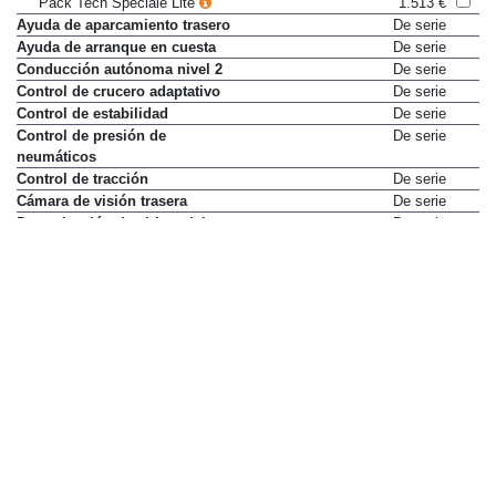
Pack Tech Speciale Lite
1.513 €
Ayuda de aparcamiento trasero
De serie
Ayuda de arranque en cuesta
De serie
Conducción autónoma nivel 2
De serie
Control de crucero adaptativo
De serie
Control de estabilidad
De serie
Control de presión de
De serie
neumáticos
Control de tracción
De serie
Cámara de visión trasera
De serie
Desactivación de airbag del
De serie
pasajero delantero
Detector de vehículos en ángulo
Sólo en paquete
muerto
Pack Tech Speciale Lite
1.513 €
Direccion asistida eléctrica
De serie
Faros LED Innovación Eco
De serie
Faros Matrix LED
Sólo en paquete
Pack Tech Speciale Lite
1.513 €
Faros antiniebla
No disponible
Fijación de silla infantil en fila
De serie
posterior
Levas del cambio en volante
De serie