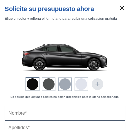
Solicite su presupuesto ahora
Elige un color y rellena el formulario para recibir una cotización gratuita
Marcas
Comparador de coches
Es posible que algunos colores no estén disponibles para la oferta seleccionada.
Inicio
Marcas
Alfa Romeo
Giulia
2020
Estándar
GTA
Alfa Romeo Giulia GTA (2021-2021) |
Precio y
Giulia GTA
ficha técnica
Datos técnicos
Equipamiento