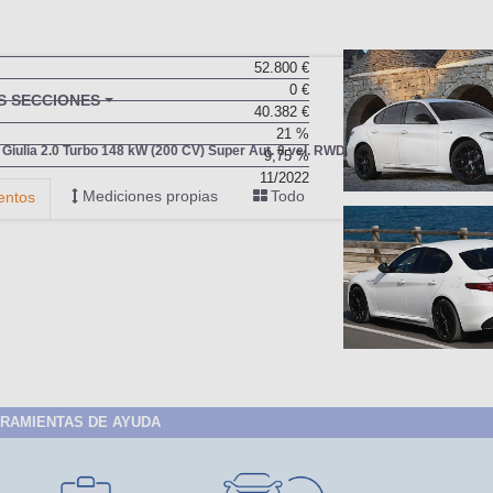
52.800 €
0 €
BU
S SECCIONES
40.382 €
infor
21 %
Giulia 2.0 Turbo 148 kW (200 CV) Super Aut. 8 vel. RWD
9,75 %
11/2022
Mediciones propias
Todo
entos
RAMIENTAS DE AYUDA