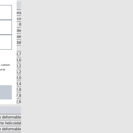
Sí
Trasera
Automático
8
o disponible
rtidor de par
Epicicloidal
8,7
13,6
, cualquier
ud de
20,2
25,2
33,0
43,4
52,8
67,8
12,6
o deformable
te helicoidal