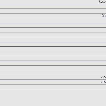
Paralelogram
Resor
Dis
225
225