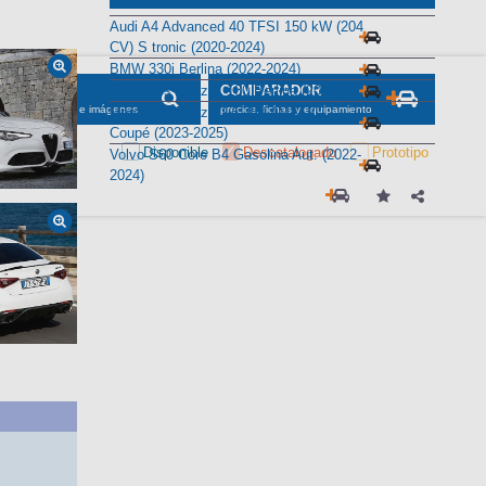
Alternativas
Audi A4 Advanced 40 TFSI 150 kW (204
CV) S tronic (2020-2024)
BMW 330i Berlina (2022-2024)
Mercedes-Benz C 180 Berlina (2021)
SCADOR
COMPARADOR
maciones, fichas e imágenes
precios, fichas y equipamiento
Mercedes-Benz CLA 250 4MATIC
Coupé (2023-2025)
Disponible
Descatalogado
Prototipo
Volvo S60 Core B4 Gasolina Aut. (2022-
2024)