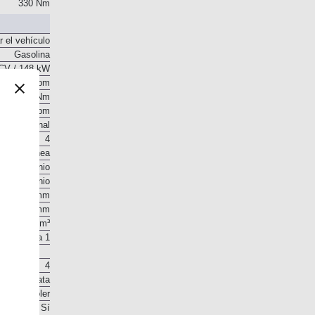
CV / 148 kW
330 Nm
r el vehículo
Gasolina
CV / 148 kW
4.500 rpm
330 Nm
1.750 rpm
 longitudinal
4
En línea
Aluminio
Aluminio
84 mm
90 mm
1.995 cm³
10 a 1
4
 en la culata
. Intercooler