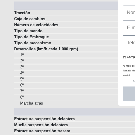
Automatismo de parada y arranque del motor ("Stop/Start")
Tracción
Caja de cambios
Número de velocidades
Tipo de mando
Tipo de Embrague
Tipo de mecanismo
Desarrollos (km/h cada 1.000 rpm)
(*) Camp
1ª
2ª
Al hacer cli
llamada tel
3ª
servicio.
4ª
Ac
5ª
6ª
7ª
8ª
Marcha atrás
Estructura suspensión delantera
Muelle suspensión delantera