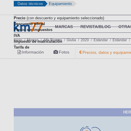
Datos técnicos
Equipamiento
Precio
(con descuento y equipamiento seleccionado)
Descuento oficial
MARCAS
REVISTA/BLOG
OTRA
Precio sin impuestos
IVA
Inicio
Marcas
Alfa Romeo
Giulia
2020
Estándar
Estándar
Impuesto de matriculación
Tarifa de
Información
Fotos
Precios, datos y equipami
HER