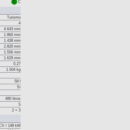
Euro 6
C
Turismo
4
4.643 mm
1.860 mm
1.438 mm
2.820 mm
1.556 mm
1.629 mm
0,27
1.504 kg
58 l
Sí
480 litros
5
2 + 3