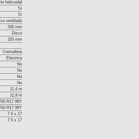
o deformable
te helicoidal
Sí
Sí
co ventilado
330 mm
Disco
320 mm
Cremallera
Eléctrica
No
No
No
No
11,4 m
11,9 m
/50 R17 98Y
/50 R17 98Y
7.5 x 17
7.5 x 17