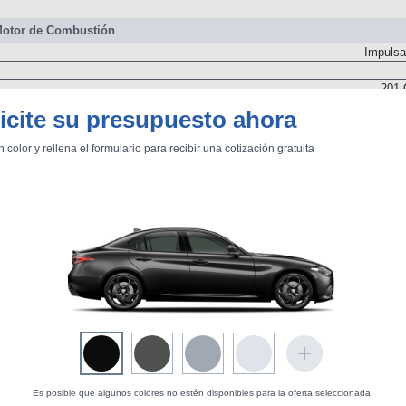
201 
otor de Combustión
Impulsa
201 
icite su presupuesto ahora
n color y rellena el formulario para recibir una cotización gratuita
Delantero
Un árbol de levas
Inyección directa. Turbo
Es posible que algunos colores no estén disponibles para la oferta seleccionada.