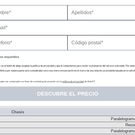
Transmisión
N
Conve
os requeridos
c en el botón de abajo aceptas la política de privacidad y que te contactemos para recibir la prestación del servicio solicitado. Por tanto
efónica por nuestra parte será considerada como una mera comunicación en el marco de una relación ya existente basada en tu solicit
epto ser contactado con fines de marketing de acuerdo con la
política de privacidad
de AutoXY
DESCUBRE EL PRECIO
Chasis
Paralelogram
Resor