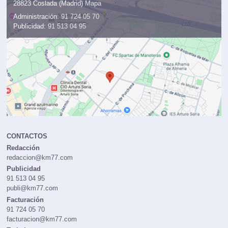
28823 Coslada (Madrid)
Mapa
Administración:
91 724 05 70
Publicidad:
91 513 04 95
CONTACTOS
Redacción
redaccion@km77.com
Publicidad
91 513 04 95
publi@km77.com
Facturación
91 724 05 70
facturacion@km77.com