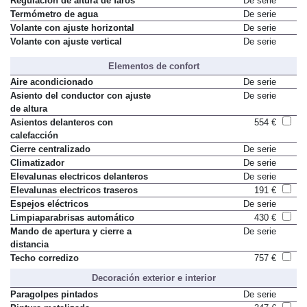
Regulación de altura de faros
De serie
Termómetro de agua
De serie
Volante con ajuste horizontal
De serie
Volante con ajuste vertical
De serie
Elementos de confort
Aire acondicionado
De serie
Asiento del conductor con ajuste
De serie
de altura
Asientos delanteros con
554 €
calefacción
Cierre centralizado
De serie
Climatizador
De serie
Elevalunas electricos delanteros
De serie
Elevalunas electricos traseros
191 €
Espejos eléctricos
De serie
Limpiaparabrisas automático
430 €
Mando de apertura y cierre a
De serie
distancia
Techo corredizo
757 €
Decoración exterior e interior
Paragolpes pintados
De serie