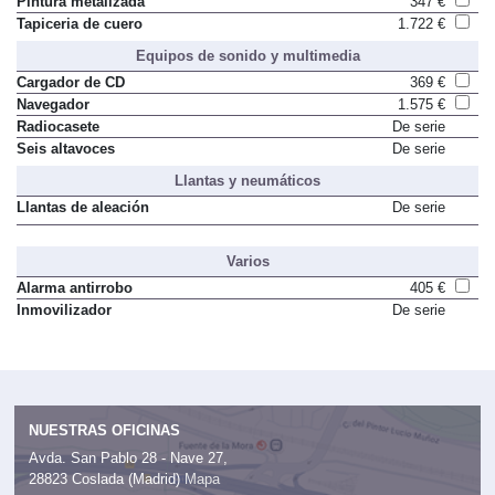
Pintura metalizada
347 €
Tapiceria de cuero
1.722 €
Equipos de sonido y multimedia
Cargador de CD
369 €
Navegador
1.575 €
Radiocasete
De serie
Seis altavoces
De serie
Llantas y neumáticos
Llantas de aleación
De serie
Varios
Alarma antirrobo
405 €
Inmovilizador
De serie
NUESTRAS OFICINAS
Avda. San Pablo 28 - Nave 27,
28823 Coslada (Madrid)
Mapa