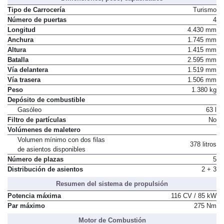
Tipo de Carrocería
Turismo
Número de puertas
4
Longitud
4.430 mm
Anchura
1.745 mm
Altura
1.415 mm
Batalla
2.595 mm
Vía delantera
1.519 mm
Vía trasera
1.506 mm
Peso
1.380 kg
Depósito de combustible
Gasóleo
63 l
Filtro de partículas
No
Volúmenes de maletero
Volumen mínimo con dos filas
378 litros
de asientos disponibles
Número de plazas
5
Distribución de asientos
2 + 3
Resumen del sistema de propulsión
Potencia máxima
116 CV / 85 kW
Par máximo
275 Nm
Motor de Combustión