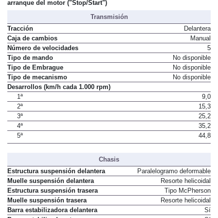
arranque del motor ("Stop/Start")
Transmisión
Tracción
Delantera
Caja de cambios
Manual
Número de velocidades
5
Tipo de mando
No disponible
Tipo de Embrague
No disponible
Tipo de mecanismo
No disponible
Desarrollos (km/h cada 1.000 rpm)
1ª
9,0
2ª
15,3
3ª
25,2
4ª
35,2
5ª
44,8
Chasis
Estructura suspensión delantera
Paralelogramo deformable
Muelle suspensión delantera
Resorte helicoidal
Estructura suspensión trasera
Tipo McPherson
Muelle suspensión trasera
Resorte helicoidal
Barra estabilizadora delantera
Sí