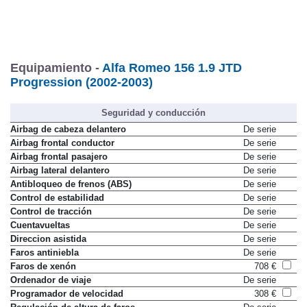
Equipamiento -
Alfa Romeo 156 1.9 JTD
Progression (2002-2003)
Seguridad y conducción
Airbag de cabeza delantero
De serie
Airbag frontal conductor
De serie
Airbag frontal pasajero
De serie
Airbag lateral delantero
De serie
Antibloqueo de frenos (ABS)
De serie
Control de estabilidad
De serie
Control de tracción
De serie
Cuentavueltas
De serie
Direccion asistida
De serie
Faros antiniebla
De serie
Faros de xenón
708 €
Ordenador de viaje
De serie
Programador de velocidad
308 €