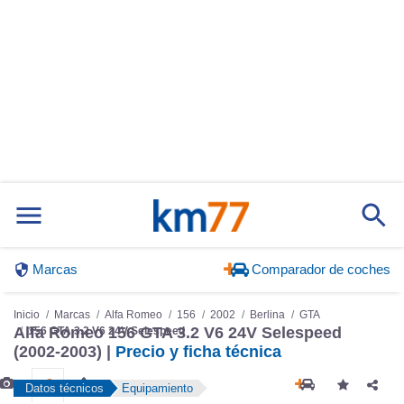
Marcas
Comparador de coches
Inicio
Marcas
Alfa Romeo
156
2002
Berlina
GTA
Alfa Romeo 156 GTA 3.2 V6 24V Selespeed
156 GTA 3.2 V6 24V Selespeed
(2002-2003) |
Precio y ficha técnica
Datos técnicos
Equipamiento