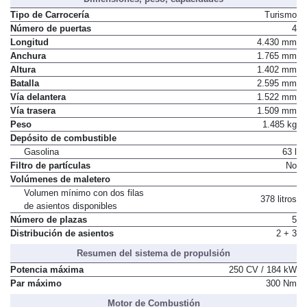
Tipo de Carrocería
Turismo
Número de puertas
4
Longitud
4.430 mm
Anchura
1.765 mm
Altura
1.402 mm
Batalla
2.595 mm
Vía delantera
1.522 mm
Vía trasera
1.509 mm
Peso
1.485 kg
Depósito de combustible
Gasolina
63 l
Filtro de partículas
No
Volúmenes de maletero
Volumen mínimo con dos filas
378 litros
de asientos disponibles
Número de plazas
5
Distribución de asientos
2 + 3
Resumen del sistema de propulsión
Potencia máxima
250 CV / 184 kW
Par máximo
300 Nm
Motor de Combustión