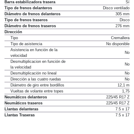
Barra estabilizadora trasera
Sí
Tipo de frenos delanteros
Disco ventilado
Diámetro de frenos delanteros
305 mm
Tipo de frenos traseros
Disco
Diámetro de frenos traseros
276 mm
Dirección
Tipo
Cremallera
Tipo de asistencia
No disponible
Asistencia en función de la
No
velocidad
Desmultiplicacion en función de
No
la velocidad
Desmultiplicación no lineal
No
Dirección a las cuatro ruedas
No
Diámetro de giro entre bordillos
12,1 m
Vueltas de volante entre topes
1,75
Neumáticos delanteros
225/45 R17 Z
Neumáticos traseros
225/45 R17 Z
Llantas delanteras
7.5 x 17
Llantas Traseras
7.5 x 17