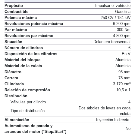
Propósito
Impulsar el vehículo
Combustible
Gasolina
Potencia máxima
250 CV / 184 kW
Revoluciones potencia máxima
6.200 rpm
Par máximo
300 Nm
Revoluciones par máximo
4.800 rpm
Situación
Delantero transversal
Número de cilindros
6
Disposición de los cilindros
En V
Material del bloque
Aluminio
Material de la culata
Aluminio
Diámetro
93 mm
Carrera
78 mm
Cilindrada
3.179 cm³
Relación de compresión
10,5 a 1
Distribución
Válvulas por cilindro
4
Dos árboles de levas en cada
Tipo de distribución
culata
Alimentación
Inyección Indirecta.
Automatismo de parada y
No
arranque del motor ("Stop/Start")