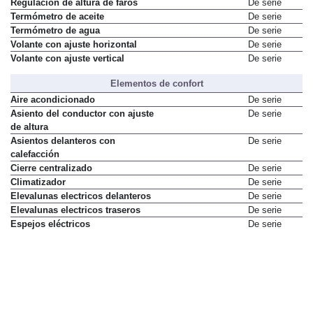
Regulación de altura de faros
De serie
Termómetro de aceite
De serie
Termómetro de agua
De serie
Volante con ajuste horizontal
De serie
Volante con ajuste vertical
De serie
Elementos de confort
Aire acondicionado
De serie
Asiento del conductor con ajuste
De serie
de altura
Asientos delanteros con
De serie
calefacción
Cierre centralizado
De serie
Climatizador
De serie
Elevalunas electricos delanteros
De serie
Elevalunas electricos traseros
De serie
Espejos eléctricos
De serie
Limpiaparabrisas automático
De serie
Mando de apertura y cierre a
De serie
distancia
Decoración exterior e interior
Paragolpes pintados
De serie