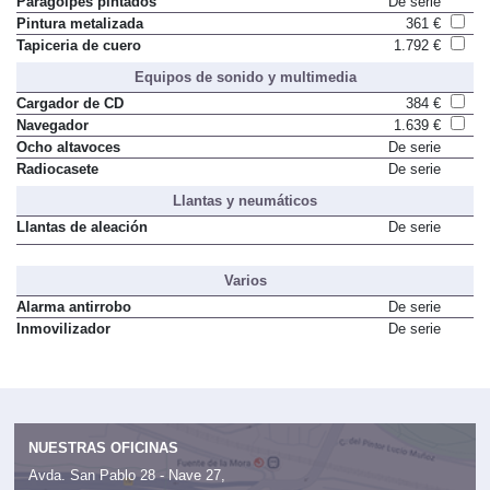
Paragolpes pintados
De serie
Pintura metalizada
361 €
Tapiceria de cuero
1.792 €
Equipos de sonido y multimedia
Cargador de CD
384 €
Navegador
1.639 €
Ocho altavoces
De serie
Radiocasete
De serie
Llantas y neumáticos
Llantas de aleación
De serie
Varios
Alarma antirrobo
De serie
Inmovilizador
De serie
NUESTRAS OFICINAS
Avda. San Pablo 28 - Nave 27,