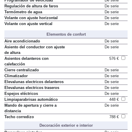
Programador de velocidad
De serie
Regulación de altura de faros
De serie
Termómetro de agua
De serie
Volante con ajuste horizontal
De serie
Volante con ajuste vertical
De serie
Elementos de confort
Aire acondicionado
De serie
Asiento del conductor con ajuste
De serie
de altura
Asientos delanteros con
576 €
calefacción
Cierre centralizado
De serie
Climatizador
De serie
Elevalunas electricos delanteros
De serie
Elevalunas electricos traseros
De serie
Espejos eléctricos
De serie
Limpiaparabrisas automático
448 €
Mando de apertura y cierre a
De serie
distancia
Techo corredizo
788 €
Decoración exterior e interior