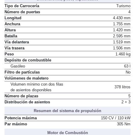
Tipo de Carrocería
Turismo
Número de puertas
4
Longitud
4.430 mm
Anchura
1.755 mm
Altura
1.420 mm
Batalla
2.595 mm
Vía delantera
1.519 mm
Vía trasera
1.506 mm
Peso
1.460 kg
Depósito de combustible
Gasóleo
63 l
Filtro de partículas
No
Volúmenes de maletero
Volumen mínimo con dos filas
378 litros
de asientos disponibles
Número de plazas
5
Distribución de asientos
2 + 3
Resumen del sistema de propulsión
Potencia máxima
150 CV / 110 kW
Par máximo
305 Nm
Motor de Combustión