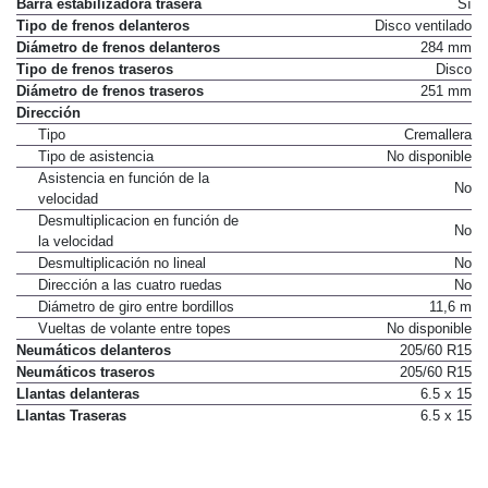
Barra estabilizadora trasera
Sí
Tipo de frenos delanteros
Disco ventilado
Diámetro de frenos delanteros
284 mm
Tipo de frenos traseros
Disco
Diámetro de frenos traseros
251 mm
Dirección
Tipo
Cremallera
Tipo de asistencia
No disponible
Asistencia en función de la
No
velocidad
Desmultiplicacion en función de
No
la velocidad
Desmultiplicación no lineal
No
Dirección a las cuatro ruedas
No
Diámetro de giro entre bordillos
11,6 m
Vueltas de volante entre topes
No disponible
Neumáticos delanteros
205/60 R15
Neumáticos traseros
205/60 R15
Llantas delanteras
6.5 x 15
Llantas Traseras
6.5 x 15