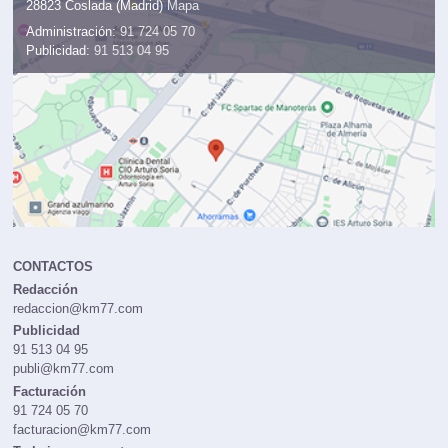
28823 Coslada (Madrid)
Mapa
Administración:
91 724 05 70
Publicidad:
91 513 04 95
CONTACTOS
Redacción
redaccion@km77.com
Publicidad
91 513 04 95
publi@km77.com
Facturación
91 724 05 70
facturacion@km77.com