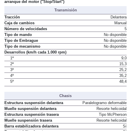
arranque del motor ("Stop/Start")
Transmisión
Tracción
Delantera
Caja de cambios
Manual
Número de velocidades
5
Tipo de mando
No disponible
Tipo de Embrague
No disponible
Tipo de mecanismo
No disponible
Desarrollos (km/h cada 1.000 rpm)
1ª
9,0
2ª
15,3
3ª
25,2
4ª
35,2
5ª
48,4
Chasis
Estructura suspensión delantera
Paralelogramo deformable
Muelle suspensión delantera
Resorte helicoidal
Estructura suspensión trasera
Tipo McPherson
Muelle suspensión trasera
Resorte helicoidal
Barra estabilizadora delantera
Sí