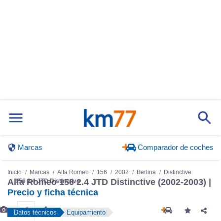
Marcas
Comparador de coches
Inicio
Marcas
Alfa Romeo
156
2002
Berlina
Distinctive
Alfa Romeo 156 2.4 JTD Distinctive (2002-2003) |
156 2.4 JTD Distinctive
Precio y ficha técnica
Datos técnicos
Equipamiento