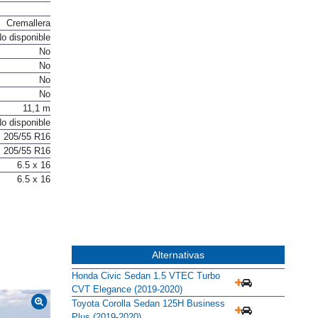
Cremallera
o disponible
No
No
No
No
11,1 m
o disponible
205/55 R16
205/55 R16
6.5 x 16
6.5 x 16
Alternativas
Honda Civic Sedan 1.5 VTEC Turbo
CVT Elegance (2019-2020)
Toyota Corolla Sedan 125H Business
Plus (2019-2020)