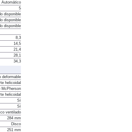
Automático
5
o disponible
o disponible
o disponible
8,3
14,5
21,4
28,1
34,3
o deformable
te helicoidal
o McPherson
te helicoidal
Sí
Sí
co ventilado
284 mm
Disco
251 mm