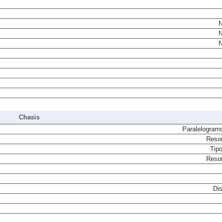
N
N
N
Chasis
Paralelogram
Resor
Tip
Resor
Dis