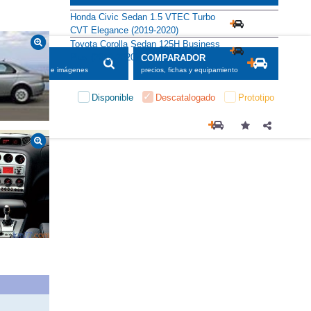
Honda Civic Sedan 1.5 VTEC Turbo
CVT Elegance (2019-2020)
Toyota Corolla Sedan 125H Business
Plus (2019-2020)
SCADOR
COMPARADOR
maciones, fichas e imágenes
precios, fichas y equipamiento
Disponible
Descatalogado
Prototipo