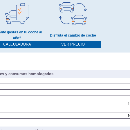
nto gastas en tu coche al
Disfruta el cambio de coche
año?
CALCULADORA
VER PRECIO
nes y consumos homologados
1
N