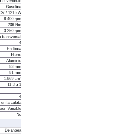
r el vehículo
Gasolina
CV / 121 kW
6.400 rpm
206 Nm
3.250 rpm
o transversal
4
En línea
Hierro
Aluminio
83 mm
91 mm
1.969 cm³
11,3 a 1
4
 en la culata
sión Variable
No
Delantera