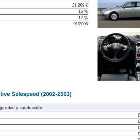
21.289 €
16 %
12 %
01/2003
tive Selespeed (2002-2003)
guridad y conducción
D
D
D
D