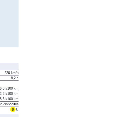
220 km/h
8,2 s
6,6 l/100 km
2,2 l/100 km
8,6 l/100 km
o disponible
B