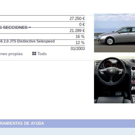
27.250 €
0 €
BU
S SECCIONES
21.289 €
infor
16 %
6 2.0 JTS Distinctive Selespeed
12 %
01/2003
nes propias
Todo
RAMIENTAS DE AYUDA