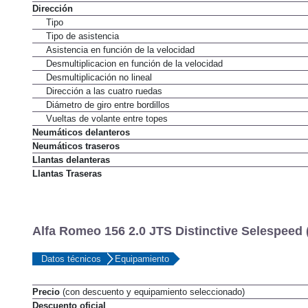
Dirección
Tipo
Tipo de asistencia
Asistencia en función de la velocidad
Desmultiplicacion en función de la velocidad
Desmultiplicación no lineal
Dirección a las cuatro ruedas
Diámetro de giro entre bordillos
Vueltas de volante entre topes
Neumáticos delanteros
Neumáticos traseros
Llantas delanteras
Llantas Traseras
Alfa Romeo 156 2.0 JTS Distinctive Selespeed 
Datos técnicos
Equipamiento
Precio
(con descuento y equipamiento seleccionado)
Descuento oficial