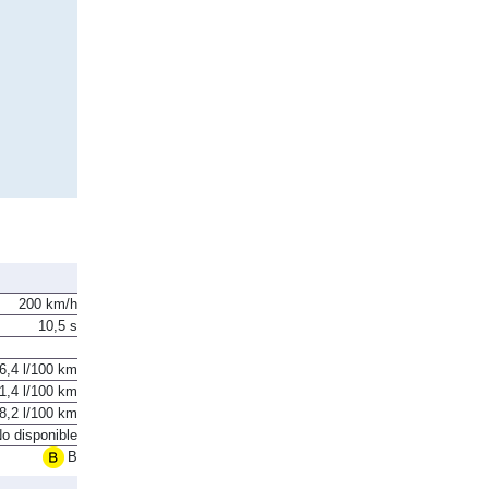
200 km/h
10,5 s
6,4 l/100 km
1,4 l/100 km
8,2 l/100 km
o disponible
B