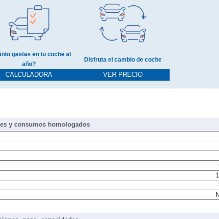
nto gastas en tu coche al
Disfruta el cambio de coche
año?
CALCULADORA
VER PRECIO
nes y consumos homologados
1
N