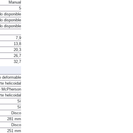
Manual
5
o disponible
o disponible
o disponible
7,9
13,8
20,3
26,7
32,7
o deformable
te helicoidal
o McPherson
te helicoidal
Sí
Sí
Disco
281 mm
Disco
251 mm