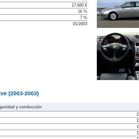
17.683 €
16 %
7 %
01/2003
ive (2003-2003)
guridad y conducción
D
D
D
D