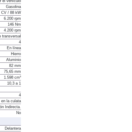
r el vehículo
Gasolina
 CV / 88 kW
6.200 rpm
146 Nm
4.200 rpm
o transversal
4
En línea
Hierro
Aluminio
82 mm
75,65 mm
1.598 cm³
10,3 a 1
4
 en la culata
ón Indirecta.
No
Delantera