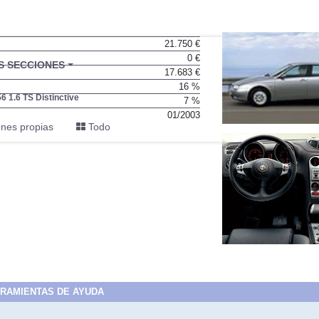
21.750 €
0 €
BU
S SECCIONES
17.683 €
infor
16 %
6 1.6 TS Distinctive
7 %
01/2003
nes propias
Todo
RAMIENTAS DE AYUDA