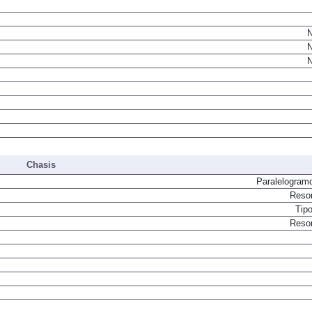
N
N
N
Chasis
Paralelogram
Resor
Tip
Resor