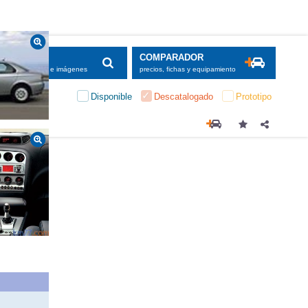
SCADOR
COMPARADOR
maciones, fichas e imágenes
precios, fichas y equipamiento
Disponible
Descatalogado
Prototipo