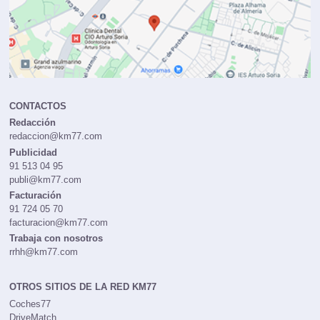
CONTACTOS
Redacción
redaccion@km77.com
Publicidad
91 513 04 95
publi@km77.com
Facturación
91 724 05 70
facturacion@km77.com
Trabaja con nosotros
rrhh@km77.com
OTROS SITIOS DE LA RED KM77
Coches77
DriveMatch