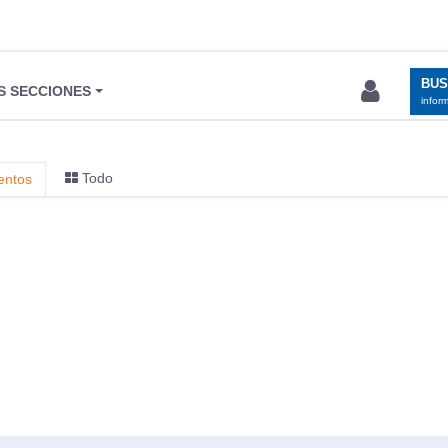
BU
S SECCIONES
infor
Todo
entos