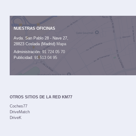
NUESTRAS OFICINAS
Avda. San Pablo 28 - Nave 27,
28823 Coslada (Madrid)
Mapa
Administración:
91 724 05 70
Publicidad:
91 513 04 95
OTROS SITIOS DE LA RED KM77
Coches77
DriveMatch
DriveK