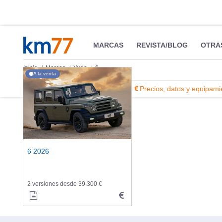
MARCAS
REVISTA/BLOG
OTRA
Inicio
Marcas
Yudo
6
A la venta
Información
Fotos
Precios, datos y equipami
6 2026
2 versiones desde 39.300 €