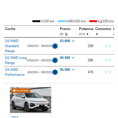
l/100 km
kWh/100 km
kg/100 km
Coche
Precio
Potencia
Consumo
Lo
(€)
(CV)
(m
G6 RWD
43.890
Standard
258
17,5
(09/2024 - 09/2025)
Range
G6 RWD Long
49.990
286
17,5
(09/2024 - 09/2025)
Range
G6 AWD
56.500
476
17,9
(09/2024 - 09/2025)
Performance
Descatalogado
2023