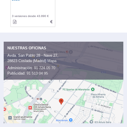
3 versiones desde 43.890 €
NUESTRAS OFICINAS
Avda. San Pablo 28 - Nave 27,
28823 Coslada (Madrid)
Mapa
Administración:
91 724 05 70
Publicidad:
91 513 04 95