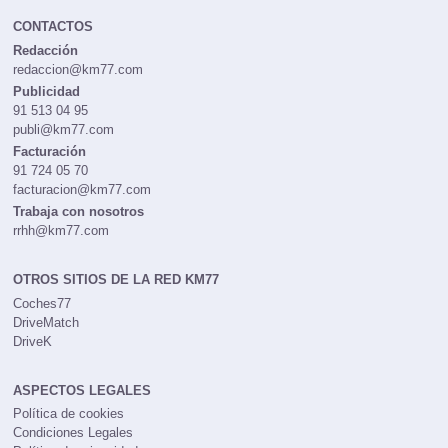
CONTACTOS
Redacción
redaccion@km77.com
Publicidad
91 513 04 95
publi@km77.com
Facturación
91 724 05 70
facturacion@km77.com
Trabaja con nosotros
rrhh@km77.com
OTROS SITIOS DE LA RED KM77
Coches77
DriveMatch
DriveK
ASPECTOS LEGALES
Política de cookies
Condiciones Legales