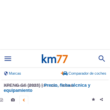
Marcas
Comparador de coches
XPENG G6 (2023) |
Precio, ficha técnica y
Inicio
Marcas
XPENG
G6
2023
Estándar
equipamiento