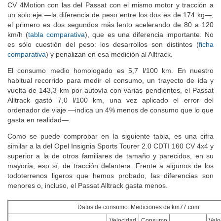
Si comparamos las prestaciones del Passat Alltrack 2.0 TDI 140
CV 4Motion con las del Passat con el mismo motor y tracción a
un solo eje —la diferencia de peso entre los dos es de 174 kg—,
el primero es dos segundos más lento acelerando de 80 a 120
km/h (
tabla comparativa
), que es una diferencia importante. No
es sólo cuestión del peso: los desarrollos son distintos (
ficha
comparativa
) y penalizan en esa medición al Alltrack.
El consumo medio homologado es 5,7 l/100 km. En nuestro
habitual recorrido para medir el consumo, un trayecto de ida y
vuelta de 143,3 km por autovía con varias pendientes, el Passat
Alltrack gastó 7,0 l/100 km, una vez aplicado el error del
ordenador de viaje —indica un 4% menos de consumo que lo que
gasta en realidad—.
Como se puede comprobar en la siguiente tabla, es una cifra
similar a la del Opel Insignia Sports Tourer 2.0 CDTI 160 CV 4x4 y
superior a la de otros familiares de tamaño y parecidos, en su
mayoría, eso sí, de tracción delantera. Frente a algunos de los
todoterrenos ligeros que hemos probado, las diferencias son
menores o, incluso, el Passat Alltrack gasta menos.
Datos de consumo. Mediciones de km77.com