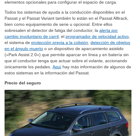
Variant. Como en el modelo del que deriva, hay diferentes
elementos opcionales para configurar el espacio de carga.
Todos los sistemas de ayuda a la conducción disponibles en el
Passat y el Passat Variant también lo están en el Passat Alltrack,
bien como equipamiento de serie u opcional. Entre ellos
sobresalen el detector de fatiga del conductor, la
alerta por
cambio involuntario de carril
, el
programador de velocidad activo
,
el sistema de
protección previa a la colisión
,
detección de objetos
en el ángulo muerto
o un dispositivo de aparcamiento asistido
(«Park Assist 2.0») que permite aparcar en línea y en batería sin
que el conductor tenga que actuar sobre el volante, accionando
únicamente los pedales.
Aquí
hay más información de algunos de
estos sistemas en la información del Passat.
Precio del seguro