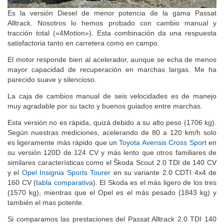
Es la versión Diesel de menor potencia de la gama Passat
Alltrack. Nosotros lo hemos probado con cambio manual y
tracción total («4Motion»). Esta combinación da una respuesta
satisfactoria tanto en carretera como en campo.
El motor responde bien al acelerador, aunque se echa de menos
mayor capacidad de recuperación en marchas largas. Me ha
parecido suave y silencioso.
La caja de cambios manual de seis velocidades es de manejo
muy agradable por su tacto y buenos guiados entre marchas.
Esta versión no es rápida, quizá debido a su alto peso (1706 kg).
Según nuestras mediciones, acelerando de 80 a 120 km/h solo
es ligeramente más rápido que un
Toyota Avensis Cross Sport
en
su versión 120D de 124 CV y más lento que otros familiares de
similares características como el Škoda Scout 2.0 TDI de 140 CV
y el
Opel Insignia Sports Tourer
en su variante 2.0 CDTI 4x4 de
160 CV (
tabla comparativa
). El Skoda es el más ligero de los tres
(1570 kg), mientras que el Opel es el más pesado (1843 kg) y
también el mas potente.