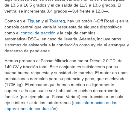
algo mejores que los del Passat Variant. Así, el de entrada pasa
de 13,5 a 16,5 grados y el de salida de 11,9 a 13,6 grados. El
ventral se incrementa 3,4 grados —9,4 frente a 12,8—.
Como en el
Tiguan
y el
Touareg
, hay un botón («Off Road») en la
consola central que varia la respuesta de algunos dispositivos
como el
control de tracción
y la caja de cambios
automática«DSG», en caso de llevarla. Además, incluye otros
sistemas de asistencia a la conducción como ayuda al arranque y
descenso de pendienes.
Hemos probado el Passat Alltrack con motor Diesel 2.0 TDI de
140 CV y tracción total. Este conjunto es satisfactorio por su
buena buena respuesta y suavidad de marcha. El motor da unas
prestaciones normales para su potencia y peso, que es elevado
(1706 kg). El consumo que hemos medido es ligeramente
superior a lo que suele ser habitual en coches de carrocería
familiar (por ejemplo, un Passat Variant) con tracción a un solo
eje e inferior al de los todoterrenos (
más información en las
impresiones de conducción
).