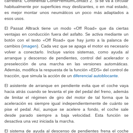
carretera: Continental ContiPremiumContact 2. Si se va a circular
habitualmente por superficies muy deslizantes, o en mal estado,
es mejor montar unos neumáticos un poco más adaptados a
esos usos.
El Passat Alltrack tiene un modo «Off Road» que da ciertas
ventajas en conducción fuera del asfalto. Se activa mediante un
botón con el texto «Off Road» que hay junto a la palanca de
cambios (
imagen
). Cada vez que se apaga el motor es necesario
volver a conectarlo. Incluye varios sistemas, como ayuda al
arranque y descenso de pendientes, control del acelerador o
preselección de una marcha en las versiones automáticas.
Además, modifica la respuesta de la función «EDS» del control de
tracción, que simula la acción de un
diferencial autoblocante
.
El asistente de arranque en pendiente evita que el coche vaya
hacia atrás cuando se levanta el pie del pedal del freno, además
de limitar el régimen de giro del motor de tal forma que la
aceleración es siempre igual independientemente de cuánto se
pise el pedal. Así, aunque se acelere a fondo, el coche sale
desde parado siempre a baja velocidad. Esta función se
desactiva una vez iniciada la marcha.