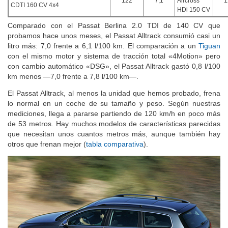
Opel Insignia Sports Tourer 2.0
122
7,1
Aircross
1
CDTI 160 CV 4x4
HDi 150 CV
Comparado con el Passat Berlina 2.0 TDI de 140 CV que
probamos hace unos meses, el Passat Alltrack consumió casi un
litro más: 7,0 frente a 6,1 l/100 km. El comparación a un
Tiguan
con el mismo motor y sistema de tracción total «4Motion» pero
con cambio automático «DSG», el Passat Alltrack gastó 0,8 l/100
km menos —7,0 frente a 7,8 l/100 km—.
El Passat Alltrack, al menos la unidad que hemos probado, frena
lo normal en un coche de su tamaño y peso. Según nuestras
mediciones, llega a pararse partiendo de 120 km/h en poco más
de 53 metros. Hay muchos modelos de características parecidas
que necesitan unos cuantos metros más, aunque también hay
otros que frenan mejor (
tabla comparativa
).