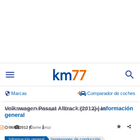
Marcas
Comparador de coches
Inicio
Marcas
Volkswagen
Passat
2012
Alltrack
Volkswagen Passat Alltrack (2012) |
Información
general
06/08/2012 |
Jaime Arruz