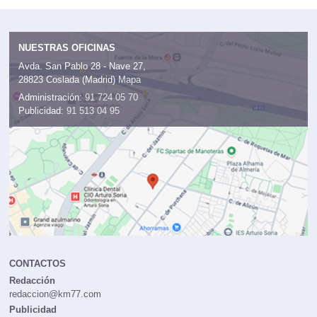
NUESTRAS OFICINAS
Avda. San Pablo 28 - Nave 27,
28823 Coslada (Madrid)
Mapa
Administración:
91 724 05 70
Publicidad:
91 513 04 95
CONTACTOS
Redacción
redaccion@km77.com