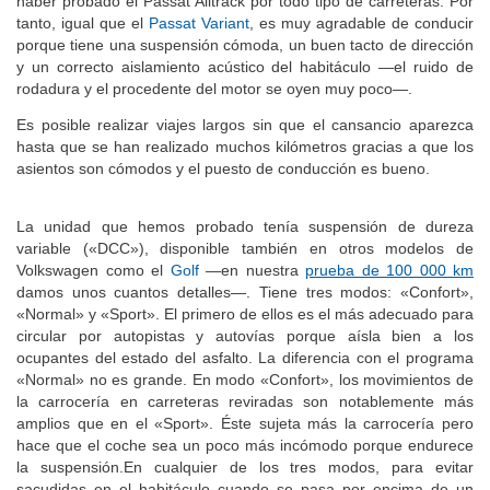
haber probado el Passat Alltrack por todo tipo de carreteras. Por
tanto, igual que el
Passat Variant
, es muy agradable de conducir
porque tiene una suspensión cómoda, un buen tacto de dirección
y un correcto aislamiento acústico del habitáculo —el ruido de
rodadura y el procedente del motor se oyen muy poco—.
Es posible realizar viajes largos sin que el cansancio aparezca
hasta que se han realizado muchos kilómetros gracias a que los
asientos son cómodos y el puesto de conducción es bueno.
La unidad que hemos probado tenía suspensión de dureza
variable («DCC»), disponible también en otros modelos de
Volkswagen como el
Golf
—en nuestra
prueba de 100 000 km
damos unos cuantos detalles—. Tiene tres modos: «Confort»,
«Normal» y «Sport». El primero de ellos es el más adecuado para
circular por autopistas y autovías porque aísla bien a los
ocupantes del estado del asfalto. La diferencia con el programa
«Normal» no es grande. En modo «Confort», los movimientos de
la carrocería en carreteras reviradas son notablemente más
amplios que en el «Sport». Éste sujeta más la carrocería pero
hace que el coche sea un poco más incómodo porque endurece
la suspensión.En cualquier de los tres modos, para evitar