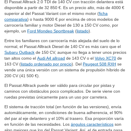
El Passat Alltrack 2.0 TDI de 140 CV con tracción delantera está
disponible a partir de 32 850 €. Es un precio alto, más de 4000 €
superior al del Passat Variant con el mismo motor (
ficha
comparativa
) o hasta 9000 € por encima de otros modelos de
carrocería familiar y motor Diesel de 130 a 150 CV como, por
ejemplo, un
Ford Mondeo Sportbreak
(
listado
).
Entre los familiares con carrocería más alejada del suelo de lo
normal, el Passat Alltrack Diesel de 140 CV es más caro que el
Subaru Outback
de 150 CV, aunque no llega a tener unos precios
tan altos como el
Audi A4 allroad
de 143 CV o el
Volvo XC70
de
163 CV (
listado ordenado por precio
). Del
Peugeot 508 RXH
se
vende una única versión con un sistema de propulsión híbrido de
200 CV (41 500 €).
El Passat Alltrack puede ser válido para circular por pistas y
caminos con obstáculos poco complicados. De serie viene con
ruedas previstas únicamente para un uso por carretera.
El sistema de tracción total (en función de las versiones), envía
automáticamente, en condiciones de buena adherencia, el 90%
del par al eje delantero y el 10% al trasero. Esa proporción varía
en función de las necesidades. Los
ángulos característicos
son