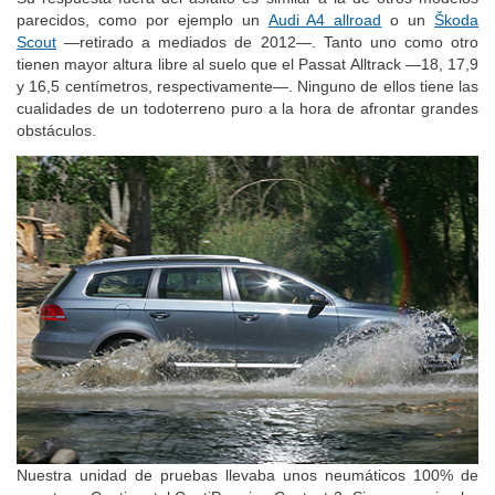
Su respuesta fuera del asfalto es similar a la de otros modelos
parecidos, como por ejemplo un
Audi A4 allroad
o un
Škoda
Scout
—retirado a mediados de 2012—. Tanto uno como otro
tienen mayor altura libre al suelo que el Passat Alltrack —18, 17,9
y 16,5 centímetros, respectivamente—. Ninguno de ellos tiene las
cualidades de un todoterreno puro a la hora de afrontar grandes
obstáculos.
Nuestra unidad de pruebas llevaba unos neumáticos 100% de