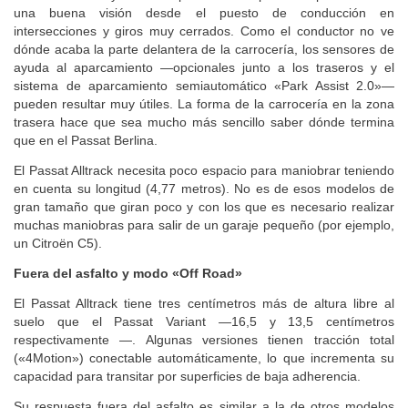
también contribuye el techo panorámico opcional— permite tener
una buena visión desde el puesto de conducción en
intersecciones y giros muy cerrados. Como el conductor no ve
dónde acaba la parte delantera de la carrocería, los sensores de
ayuda al aparcamiento —opcionales junto a los traseros y el
sistema de aparcamiento semiautomático «Park Assist 2.0»—
pueden resultar muy útiles. La forma de la carrocería en la zona
trasera hace que sea mucho más sencillo saber dónde termina
que en el Passat Berlina.
El Passat Alltrack necesita poco espacio para maniobrar teniendo
en cuenta su longitud (4,77 metros). No es de esos modelos de
gran tamaño que giran poco y con los que es necesario realizar
muchas maniobras para salir de un garaje pequeño (por ejemplo,
un Citroën C5).
Fuera del asfalto y modo «Off Road»
El Passat Alltrack tiene tres centímetros más de altura libre al
suelo que el Passat Variant —16,5 y 13,5 centímetros
respectivamente —. Algunas versiones tienen tracción total
(«4Motion») conectable automáticamente, lo que incrementa su
capacidad para transitar por superficies de baja adherencia.