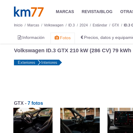
MARCAS
REVISTA/BLOG
OTRA
Inicio
Marcas
Volkswagen
ID.3
2024
Estándar
GTX
ID.3 
Información
Precios, datos y equipami
Fotos
Volkswagen ID.3 GTX 210 kW (286 CV) 79 kWh 
Exteriores
Interiores
GTX -
7 fotos