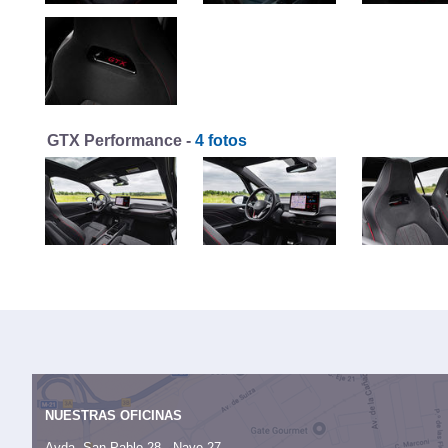
GTX Performance -
4 fotos
NUESTRAS OFICINAS
Avda. San Pablo 28 - Nave 27,