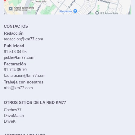
CONTACTOS
Redacción
redaccion@km77.com
Publicidad
91 513 04 95
publi@km77.com
Facturación
91 724 05 70
facturacion@km77.com
Trabaja con nosotros
rrhh@km77.com
OTROS SITIOS DE LA RED KM77
Coches77
DriveMatch
DriveK