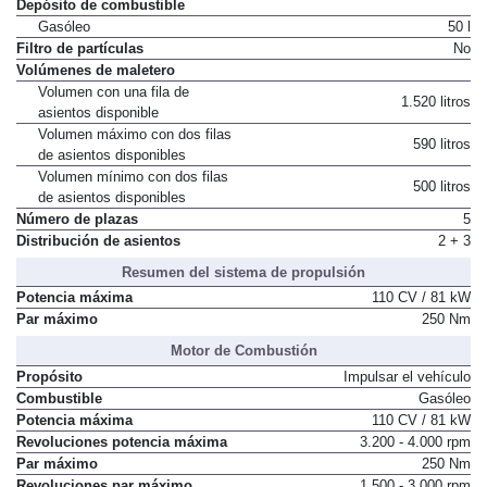
Depósito de combustible
Gasóleo
50 l
Filtro de partículas
No
Volúmenes de maletero
Volumen con una fila de
1.520 litros
asientos disponible
Volumen máximo con dos filas
590 litros
de asientos disponibles
Volumen mínimo con dos filas
500 litros
de asientos disponibles
Número de plazas
5
Distribución de asientos
2 + 3
Resumen del sistema de propulsión
Potencia máxima
110 CV / 81 kW
Par máximo
250 Nm
Motor de Combustión
Propósito
Impulsar el vehículo
Combustible
Gasóleo
Potencia máxima
110 CV / 81 kW
Revoluciones potencia máxima
3.200 - 4.000 rpm
Par máximo
250 Nm
Revoluciones par máximo
1.500 - 3.000 rpm