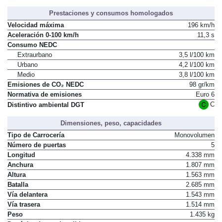
Prestaciones y consumos homologados
Velocidad máxima
196 km/h
Aceleración 0-100 km/h
11,3 s
Consumo NEDC
Extraurbano
3,5 l/100 km
Urbano
4,2 l/100 km
Medio
3,8 l/100 km
Emisiones de CO₂ NEDC
98 gr/km
Normativa de emisiones
Euro 6
C
Distintivo ambiental DGT
Dimensiones, peso, capacidades
Tipo de Carrocería
Monovolumen
Número de puertas
5
Longitud
4.338 mm
Anchura
1.807 mm
Altura
1.563 mm
Batalla
2.685 mm
Vía delantera
1.543 mm
Vía trasera
1.514 mm
Peso
1.435 kg