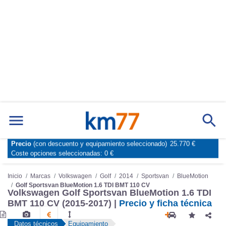
Precio
(con descuento y equipamiento seleccionado)
25.770 €
Marcas
Comparador de coches
Coste opciones seleccionadas:
0 €
Inicio
Marcas
Volkswagen
Golf
2014
Sportsvan
BlueMotion
Golf Sportsvan BlueMotion 1.6 TDI BMT 110 CV
Volkswagen Golf Sportsvan BlueMotion 1.6 TDI
BMT 110 CV (2015-2017) |
Precio y ficha técnica
Datos técnicos
Equipamiento