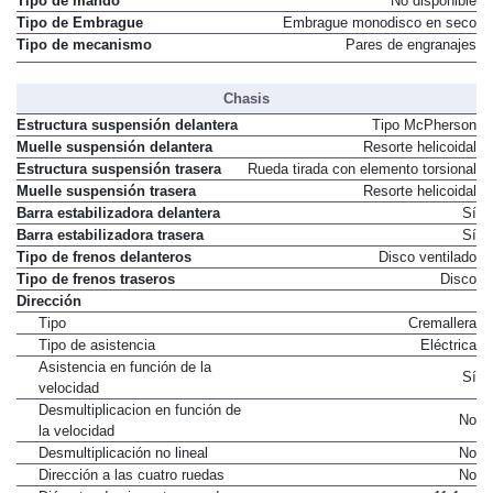
Tipo de mando
No disponible
Tipo de Embrague
Embrague monodisco en seco
Tipo de mecanismo
Pares de engranajes
Chasis
Estructura suspensión delantera
Tipo McPherson
Muelle suspensión delantera
Resorte helicoidal
Estructura suspensión trasera
Rueda tirada con elemento torsional
Muelle suspensión trasera
Resorte helicoidal
Barra estabilizadora delantera
Sí
Barra estabilizadora trasera
Sí
Tipo de frenos delanteros
Disco ventilado
Tipo de frenos traseros
Disco
Dirección
Tipo
Cremallera
Tipo de asistencia
Eléctrica
Asistencia en función de la
Sí
velocidad
Desmultiplicacion en función de
No
la velocidad
Desmultiplicación no lineal
No
Dirección a las cuatro ruedas
No