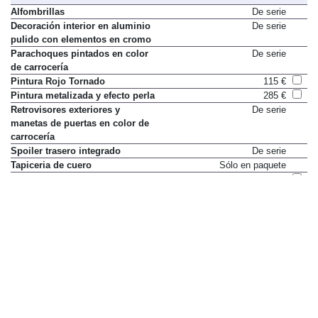
Alfombrillas
De serie
Decoración interior en aluminio
De serie
pulido con elementos en cromo
Parachoques pintados en color
De serie
de carrocería
Pintura Rojo Tornado
115 €
Pintura metalizada y efecto perla
285 €
Retrovisores exteriores y
De serie
manetas de puertas en color de
carrocería
Spoiler trasero integrado
De serie
Tapiceria de cuero
Sólo en paquete
Tapicería de cuero "Vienna"
2.070 €
Tapizado de asientos en
De serie
Alcantara/tela
Volante de tres radios/ pomo de
De serie
cambio y freno de mano en piel
Equipaje y transporte
2 posavasos en apoyabrazos
De serie
delantero
Anillas de sujeción para bolsas
De serie
Asiento trasero abatible por
De serie