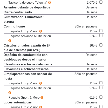
Tapicería de cuero "Vienna"
2.070 €
Asientos delanteros deportivos
De serie
Cierre centralizado
De serie
Climatizador "Climatronic"
De serie
bizona
Coming home
Sólo en paquete
Paquete Luz y Visión
115 €
Paquete Advance Multifunción
274 €
Cristales tintados a partir de 2ª
165 €
fila de asientos (un 65%)
Depósito de combustible con
De serie
desbloqueo desde el interior
Elevalunas electricos delanteros
De serie
Elevalunas electricos traseros
De serie
Limpiaparabrisas con sensor de
Sólo en paquete
lluvia
Paquete Luz y Visión
115 €
Paquete Advance Multifunción
274 €
Paquete Sport & More
615 €
Luces automáticas
Sólo en paquete
Paquete Luz y Visión
115 €