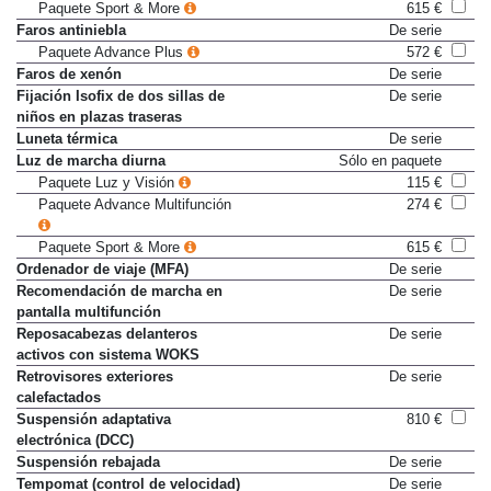
Paquete Sport & More
615 €
Faros antiniebla
De serie
Paquete Advance Plus
572 €
Faros de xenón
De serie
Fijación Isofix de dos sillas de
De serie
niños en plazas traseras
Luneta térmica
De serie
Luz de marcha diurna
Sólo en paquete
Paquete Luz y Visión
115 €
Paquete Advance Multifunción
274 €
Paquete Sport & More
615 €
Ordenador de viaje (MFA)
De serie
Recomendación de marcha en
De serie
pantalla multifunción
Reposacabezas delanteros
De serie
activos con sistema WOKS
Retrovisores exteriores
De serie
calefactados
Suspensión adaptativa
810 €
electrónica (DCC)
Suspensión rebajada
De serie
Tempomat (control de velocidad)
De serie