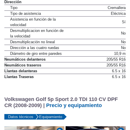
Dirección
Tipo
Cremallera
Tipo de asistencia
Eléctrica
Asistencia en función de la
Sí
velocidad
Desmultiplicacion en función de
No
la velocidad
Desmultiplicación no lineal
No
Dirección a las cuatro ruedas
No
Diámetro de giro entre paredes
10,9 m
Neumáticos delanteros
205/55 R16
Neumáticos traseros
205/55 R16
Llantas delanteras
6.5 x 16
Llantas Traseras
6.5 x 16
Volkswagen Golf 5p Sport 2.0 TDI 110 CV DPF
CR (2008-2009) |
Precio y equipamiento
Datos técnicos
Equipamiento