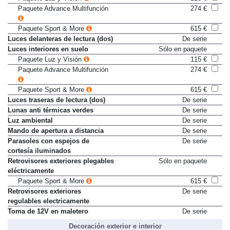
Paquete Advance Multifunción
274 €
Paquete Sport & More
615 €
Luces delanteras de lectura (dos)
De serie
Luces interiores en suelo
Sólo en paquete
Paquete Luz y Visión
115 €
Paquete Advance Multifunción
274 €
Paquete Sport & More
615 €
Luces traseras de lectura (dos)
De serie
Lunas anti térmicas verdes
De serie
Luz ambiental
De serie
Mando de apertura a distancia
De serie
Parasoles con espejos de
De serie
cortesía iluminados
Retrovisores exteriores plegables
Sólo en paquete
eléctricamente
Paquete Sport & More
615 €
Retrovisores exteriores
De serie
regulables electricamente
Toma de 12V en maletero
De serie
Decoración exterior e interior