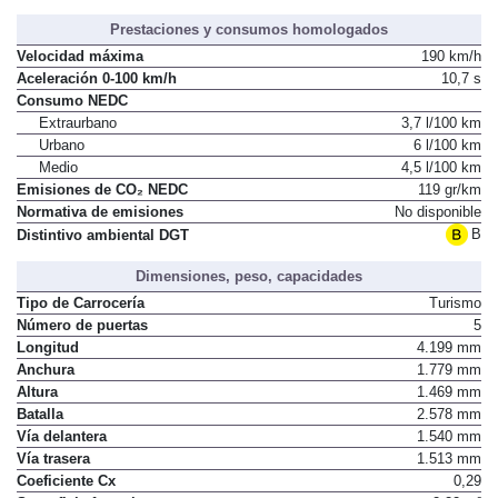
Prestaciones y consumos homologados
Velocidad máxima
190 km/h
Aceleración 0-100 km/h
10,7 s
Consumo NEDC
Extraurbano
3,7 l/100 km
Urbano
6 l/100 km
Medio
4,5 l/100 km
Emisiones de CO₂ NEDC
119 gr/km
Normativa de emisiones
No disponible
B
Distintivo ambiental DGT
Dimensiones, peso, capacidades
Tipo de Carrocería
Turismo
Número de puertas
5
Longitud
4.199 mm
Anchura
1.779 mm
Altura
1.469 mm
Batalla
2.578 mm
Vía delantera
1.540 mm
Vía trasera
1.513 mm
Coeficiente Cx
0,29