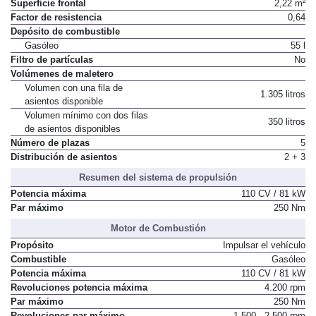
Superficie frontal
2,22 m²
Factor de resistencia
0,64
Depósito de combustible
Gasóleo
55 l
Filtro de partículas
No
Volúmenes de maletero
Volumen con una fila de
1.305 litros
asientos disponible
Volumen mínimo con dos filas
350 litros
de asientos disponibles
Número de plazas
5
Distribución de asientos
2 + 3
Resumen del sistema de propulsión
Potencia máxima
110 CV / 81 kW
Par máximo
250 Nm
Motor de Combustión
Propósito
Impulsar el vehículo
Combustible
Gasóleo
Potencia máxima
110 CV / 81 kW
Revoluciones potencia máxima
4.200 rpm
Par máximo
250 Nm
Revoluciones par máximo
1.500 - 2.500 rpm