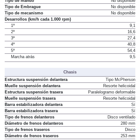
Tipo de mando
No disponible
Tipo de Embrague
No disponible
Tipo de mecanismo
No disponible
Desarrollos (km/h cada 1.000 rpm)
1ª
9,1
2ª
16,6
3ª
27,4
4ª
40,8
5ª
54,4
Marcha atrás
9,5
Chasis
Estructura suspensión delantera
Tipo McPherson
Muelle suspensión delantera
Resorte helicoidal
Estructura suspensión trasera
Paralelogramo deformable
Muelle suspensión trasera
Resorte helicoidal
Barra estabilizadora delantera
Sí
Barra estabilizadora trasera
Sí
Tipo de frenos delanteros
Disco ventilado
Diámetro de frenos delanteros
280 mm
Tipo de frenos traseros
Disco
Diámetro de frenos traseros
253 mm