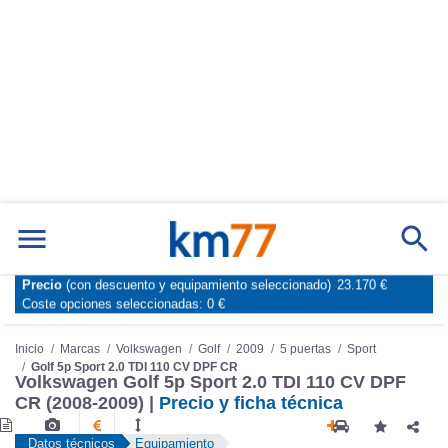
Precio
(con descuento y equipamiento seleccionado)
23.170 €
Marcas
Comparador de coches
Coste opciones seleccionadas:
0 €
Inicio
Marcas
Volkswagen
Golf
2009
5 puertas
Sport
Golf 5p Sport 2.0 TDI 110 CV DPF CR
Volkswagen Golf 5p Sport 2.0 TDI 110 CV DPF
CR (2008-2009) |
Precio y ficha técnica
Datos técnicos
Equipamiento