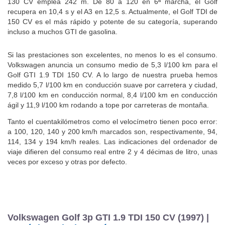
130 CV emplea 242 m. De 80 a 120 en 6ª marcha, el Golf
recupera en 10,4 s y el A3 en 12,5 s. Actualmente, el Golf TDI de
150 CV es el más rápido y potente de su categoría, superando
incluso a muchos GTI de gasolina.
Si las prestaciones son excelentes, no menos lo es el consumo.
Volkswagen anuncia un consumo medio de 5,3 l/100 km para el
Golf GTI 1.9 TDI 150 CV. A lo largo de nuestra prueba hemos
medido 5,7 l/100 km en conducción suave por carretera y ciudad,
7,8 l/100 km en conducción normal, 8,4 l/100 km en conducción
ágil y 11,9 l/100 km rodando a tope por carreteras de montaña.
Tanto el cuentakilómetros como el velocímetro tienen poco error:
a 100, 120, 140 y 200 km/h marcados son, respectivamente, 94,
114, 134 y 194 km/h reales. Las indicaciones del ordenador de
viaje difieren del consumo real entre 2 y 4 décimas de litro, unas
veces por exceso y otras por defecto.
Volkswagen Golf 3p GTI 1.9 TDI 150 CV (1997) |