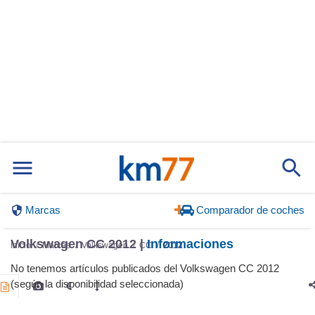
Marcas
Comparador de coches
Volkswagen CC 2012 |
Informaciones
Inicio
Marcas
Volkswagen
CC
2012
No tenemos artículos publicados del Volkswagen CC 2012
(según la disponibilidad seleccionada)