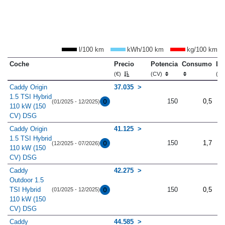
l/100 km
kWh/100 km
kg/100 km
Coche
Precio
Potencia
Consumo
Lo
(€)
(CV)
(m
Caddy Origin
37.035
1.5 TSI Hybrid
150
0,5
(01/2025 - 12/2025)
110 kW (150
CV) DSG
Caddy Origin
41.125
1.5 TSI Hybrid
150
1,7
(12/2025 - 07/2026)
110 kW (150
CV) DSG
Caddy
42.275
Outdoor 1.5
TSI Hybrid
150
0,5
(01/2025 - 12/2025)
110 kW (150
CV) DSG
Caddy
44.585