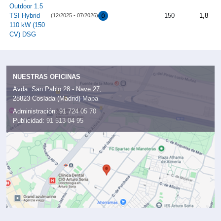
Outdoor 1.5
TSI Hybrid
150
1,8
(12/2025 - 07/2026)
110 kW (150
CV) DSG
NUESTRAS OFICINAS
Avda. San Pablo 28 - Nave 27,
28823 Coslada (Madrid)
Mapa
Administración:
91 724 05 70
Publicidad:
91 513 04 95