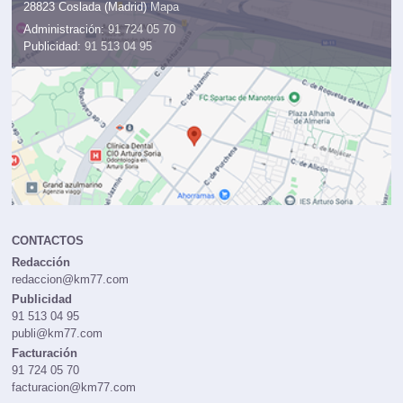
28823 Coslada (Madrid)
Mapa
Administración:
91 724 05 70
Publicidad:
91 513 04 95
CONTACTOS
Redacción
redaccion@km77.com
Publicidad
91 513 04 95
publi@km77.com
Facturación
91 724 05 70
facturacion@km77.com