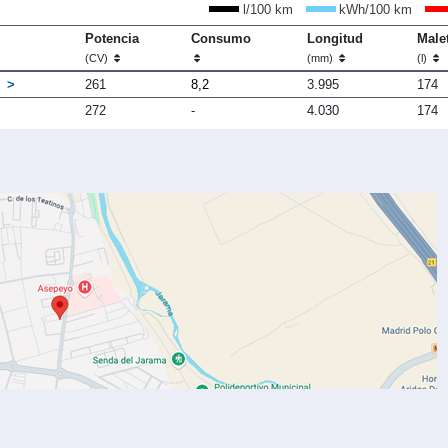
l/100 km
kWh/100 km
Potencia
Consumo
Longitud
Male
(CV)
(mm)
(l)
0
261
8,2
3.995
174
272
-
4.030
174