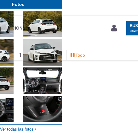
Fotos
BU
S SECCIONES
infor
entos
Mediciones propias
Todo
Ver todas las fotos