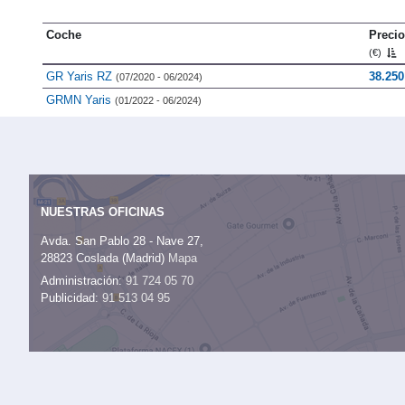
Coche
Precio
(€)
GR Yaris RZ
38.25
(07/2020 - 06/2024)
GRMN Yaris
(01/2022 - 06/2024)
NUESTRAS OFICINAS
Avda. San Pablo 28 - Nave 27,
28823 Coslada (Madrid)
Mapa
Administración:
91 724 05 70
Publicidad:
91 513 04 95