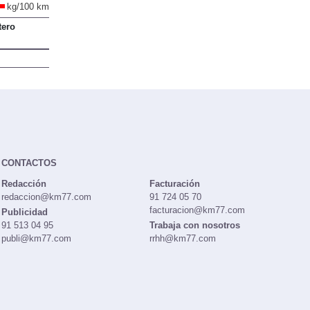
kg/100 km
tero
CONTACTOS
Redacción
Facturación
redaccion@km77.com
91 724 05 70
facturacion@km77.com
Publicidad
91 513 04 95
Trabaja con nosotros
publi@km77.com
rrhh@km77.com