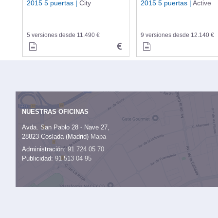
2015 5 puertas |
City
2015 5 puertas |
Active
5 versiones desde 11.490 €
9 versiones desde 12.140 €
NUESTRAS OFICINAS
Avda. San Pablo 28 - Nave 27,
28823 Coslada (Madrid)
Mapa
Administración:
91 724 05 70
Publicidad:
91 513 04 95