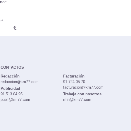
nce
0 €
CONTACTOS
Redacción
Facturación
redaccion@km77.com
91 724 05 70
facturacion@km77.com
Publicidad
91 513 04 95
Trabaja con nosotros
publi@km77.com
rrhh@km77.com