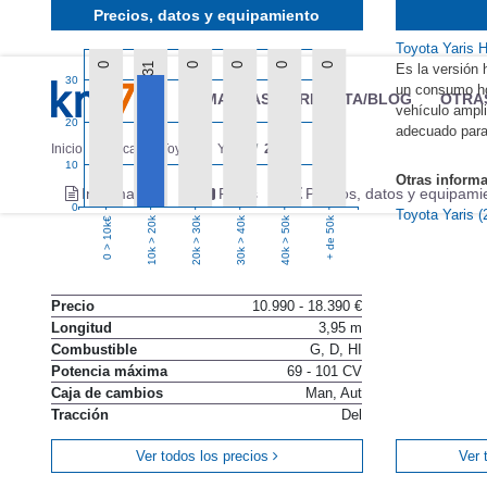
Precios, datos y equipamiento
Toyota Yaris 
0
31
0
0
0
0
Es la versión 
30
un consumo ho
MARCAS
REVISTA/BLOG
OTRA
vehículo ampli
20
adecuado para
Inicio
Marcas
Toyota
Yaris
2015
10
Otras inform
Información
Fotos
Precios, datos y equipami
0
Toyota Yaris 
10k > 20k
20k > 30k
30k > 40k
40k > 50k
+ de 50k
0 > 10k€
Precio
10.990 - 18.390 €
Longitud
3,95 m
Combustible
G, D, HI
Potencia máxima
69 - 101 CV
Caja de cambios
Man, Aut
Tracción
Del
Ver todos los precios
Ver 