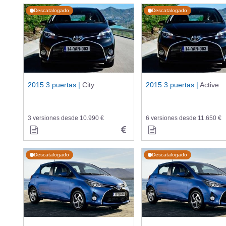
Descatalogado
Descatalogado
2015 3 puertas |
City
2015 3 puertas |
Active
3 versiones desde 10.990 €
6 versiones desde 11.650 €
Descatalogado
Descatalogado