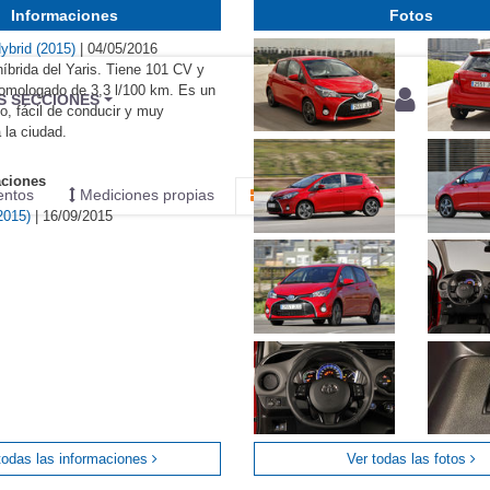
Informaciones
Fotos
Hybrid (2015)
|
04/05/2016
híbrida del Yaris. Tiene 101 CV y
mologado de 3,3 l/100 km. Es un
BU
S SECCIONES
o, fácil de conducir y muy
infor
 la ciudad.
aciones
entos
Mediciones propias
Todo
(2015)
|
16/09/2015
todas las informaciones
Ver todas las fotos