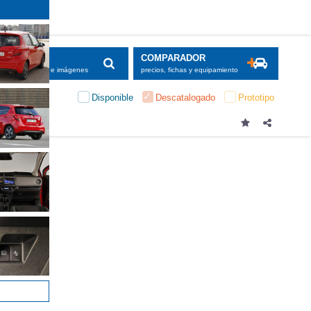
SCADOR
COMPARADOR
maciones, fichas e imágenes
precios, fichas y equipamiento
Disponible
Descatalogado
Prototipo