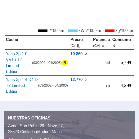
l/100 km
kWh/100 km
kg/100 km
Coche
Precio
Potencia
Consumo
Lo
(€)
(CV)
(m
Yaris 3p 1.0
10.860
VVT-i T2
68
5,7
(03/2002 - 04/2003)
Limited
Edition
Yaris 3p 1.4 D4-D
12.770
T2 Limited
75
4,2
(03/2002 - 04/2003)
Edition
NUESTRAS OFICINAS
Avda. San Pablo 28 - Nave 27,
28823 Coslada (Madrid)
Mapa