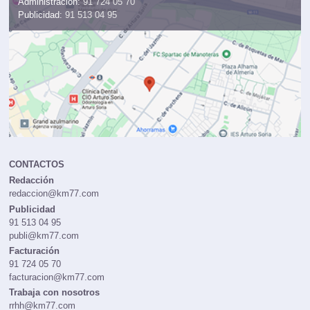
Administración:
91 724 05 70
Publicidad:
91 513 04 95
CONTACTOS
Redacción
redaccion@km77.com
Publicidad
91 513 04 95
publi@km77.com
Facturación
91 724 05 70
facturacion@km77.com
Trabaja con nosotros
rrhh@km77.com