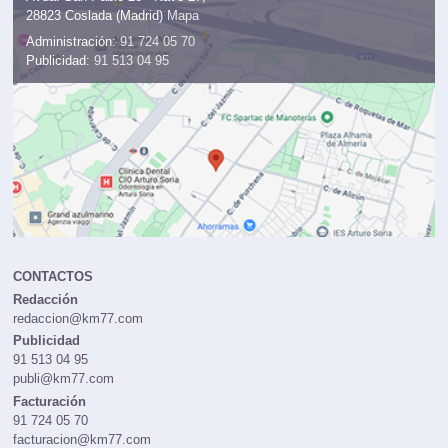
28823 Coslada (Madrid)
Mapa
Administración:
91 724 05 70
Publicidad:
91 513 04 95
CONTACTOS
Redacción
redaccion@km77.com
Publicidad
91 513 04 95
publi@km77.com
Facturación
91 724 05 70
facturacion@km77.com