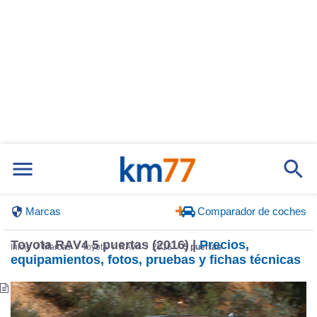
Marcas
Comparador de coches
Toyota RAV4 5 puertas (2016) |
Precios,
Inicio
Marcas
Toyota
RAV4
2016
5 puertas
equipamientos, fotos, pruebas y fichas técnicas