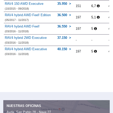
RAV4 150 AWD Executive
35.950
151
6,7
4.
(10/2015 - 09/2018)
RAV4 hybrid AWD Feel! Edition
36.500
197
5,1
4.
(05/2017 - 11/2017)
RAV4 hybrid AWD Feel!
36.550
197
5
4.
(03/2016 - 11/2018)
RAV4 hybrid 2WD Executive
37.150
-
-
-
(03/2016 - 11/2018)
RAV4 hybrid AWD Executive
40.150
197
5
4.
(03/2016 - 11/2018)
NUESTRAS OFICINAS
Avda. San Pablo 28 - Nave 27,