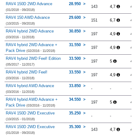
RAV4 150D 2WD Advance
28.950
143
4,7
4.
(01/2018 - 09/2018)
RAV4 150 AWD Advance
29.600
151
6,7
4.
(10/2015 - 09/2018)
RAV4 hybrid 2WD Advance
30.850
197
4,9
4.
(03/2016 - 11/2018)
RAV4 hybrid 2WD Advance +
31.550
197
4,9
4.
Pack Drive
(02/2016 - 11/2018)
RAV4 hybrid 2WD Feel! Edition
33.500
197
5
4.
(05/2017 - 11/2017)
RAV4 hybrid 2WD Feel!
33.550
197
4,9
4.
(03/2016 - 11/2018)
RAV4 hybrid AWD Advance
33.850
-
-
-
(03/2016 - 11/2018)
RAV4 hybrid AWD Advance +
34.550
197
5
4.
Pack Drive
(03/2016 - 11/2018)
RAV4 150D 2WD Executive
35.250
-
-
-
(10/2015 - 01/2018)
RAV4 150D 2WD Executive
35.300
143
4,7
4.
(01/2018 - 09/2018)