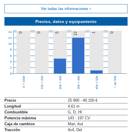
Ver todas las informaciones
Precios, datos y equipamiento
14
0
0
5
12
1
0
12
10
8
6
4
2
0
10k > 20k
20k > 30k
30k > 40k
40k > 50k
+ de 50k
0 > 10k€
Precio
25.900 - 40.150 €
Longitud
4,61 m
Combustible
G, D, HI
Potencia máxima
143 - 197 CV
Caja de cambios
Man, Aut
Tracción
4x4, Del