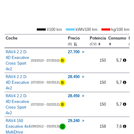
l/100 km
kWh/100 km
kg/100 km
Coche
Precio
Potencia
Consumo
Lo
(€)
(CV)
(m
RAV4 2.2 D-
27.700
4D Executive
150
5,7
(03/2010 - 07/2010)
Cross Sport
4x2
RAV4 2.2 D-
28.450
4D Executive
150
5,7
(07/2010 - 02/2012)
4x2
RAV4 2.2 D-
28.450
4D Executive
150
5,7
(07/2010 - 02/2012)
Cross Sport
4x2
RAV4 150
29.240
Executive 4x4
158
7,6
(09/2012 - 03/2013)
MultiDrive