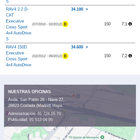
S
RAV4 2.2 D-
34.100
CAT
Executive
150
7,1
(07/2010 - 02/2012)
Cross Sport
4x4 AutoDrive
S
RAV4 150D
34.600
Executive
150
7,2
(02/2012 - 09/2012)
Cross Sport
4x4 AutoDrive
NUESTRAS OFICINAS
Avda. San Pablo 28 - Nave 27,
28823 Coslada (Madrid)
Mapa
Administración:
91 724 05 70
Publicidad:
91 513 04 95