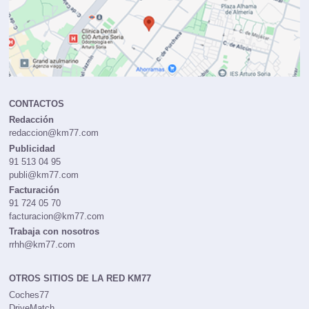
CONTACTOS
Redacción
redaccion@km77.com
Publicidad
91 513 04 95
publi@km77.com
Facturación
91 724 05 70
facturacion@km77.com
Trabaja con nosotros
rrhh@km77.com
OTROS SITIOS DE LA RED KM77
Coches77
DriveMatch