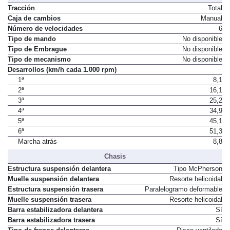
Tracción
Total
Caja de cambios
Manual
Número de velocidades
6
Tipo de mando
No disponible
Tipo de Embrague
No disponible
Tipo de mecanismo
No disponible
Desarrollos (km/h cada 1.000 rpm)
1ª
8,1
2ª
16,1
3ª
25,2
4ª
34,9
5ª
45,1
6ª
51,3
Marcha atrás
8,8
Chasis
Estructura suspensión delantera
Tipo McPherson
Muelle suspensión delantera
Resorte helicoidal
Estructura suspensión trasera
Paralelogramo deformable
Muelle suspensión trasera
Resorte helicoidal
Barra estabilizadora delantera
Sí
Barra estabilizadora trasera
Sí