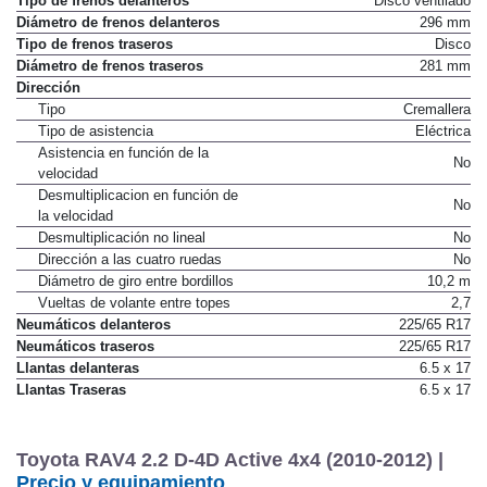
Tipo de frenos delanteros
Disco ventilado
Diámetro de frenos delanteros
296 mm
Tipo de frenos traseros
Disco
Diámetro de frenos traseros
281 mm
Dirección
Tipo
Cremallera
Tipo de asistencia
Eléctrica
Asistencia en función de la
No
velocidad
Desmultiplicacion en función de
No
la velocidad
Desmultiplicación no lineal
No
Dirección a las cuatro ruedas
No
Diámetro de giro entre bordillos
10,2 m
Vueltas de volante entre topes
2,7
Neumáticos delanteros
225/65 R17
Neumáticos traseros
225/65 R17
Llantas delanteras
6.5 x 17
Llantas Traseras
6.5 x 17
Toyota RAV4 2.2 D-4D Active 4x4 (2010-2012) |
Precio y equipamiento