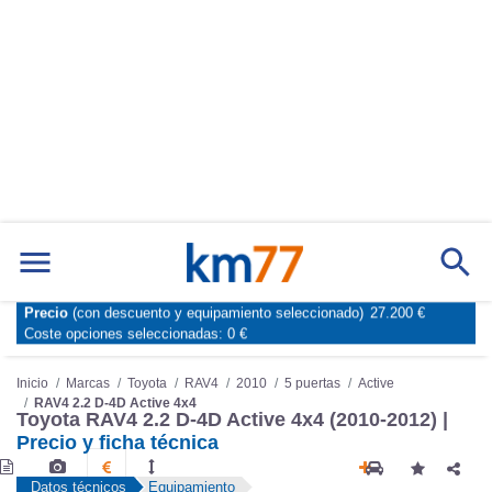
Precio
(con descuento y equipamiento seleccionado)
27.200 €
Marcas
Comparador de coches
Coste opciones seleccionadas:
0 €
Inicio
Marcas
Toyota
RAV4
2010
5 puertas
Active
RAV4 2.2 D-4D Active 4x4
Toyota RAV4 2.2 D-4D Active 4x4 (2010-2012) |
Precio y ficha técnica
Datos técnicos
Equipamiento