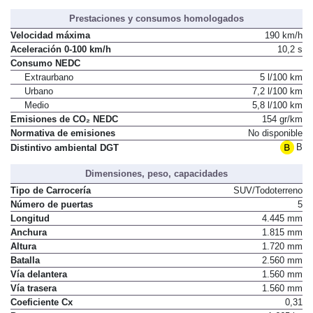
Prestaciones y consumos homologados
Velocidad máxima
190 km/h
Aceleración 0-100 km/h
10,2 s
Consumo NEDC
Extraurbano
5 l/100 km
Urbano
7,2 l/100 km
Medio
5,8 l/100 km
Emisiones de CO₂ NEDC
154 gr/km
Normativa de emisiones
No disponible
B
Distintivo ambiental DGT
Dimensiones, peso, capacidades
Tipo de Carrocería
SUV/Todoterreno
Número de puertas
5
Longitud
4.445 mm
Anchura
1.815 mm
Altura
1.720 mm
Batalla
2.560 mm
Vía delantera
1.560 mm
Vía trasera
1.560 mm
Coeficiente Cx
0,31