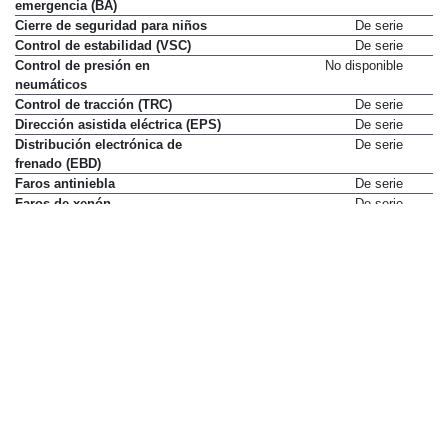
emergencia (BA)
Cierre de seguridad para niños
De serie
Control de estabilidad (VSC)
De serie
Control de presión en
No disponible
neumáticos
Control de tracción (TRC)
De serie
Dirección asistida eléctrica (EPS)
De serie
Distribución electrónica de
De serie
frenado (EBD)
Faros antiniebla
De serie
Faros de xenón
De serie
Fijación ISOFIX con dos anclajes
De serie
superiores
Ordenador de viaje
De serie
Programador de velocidad
No disponible
Reposacabezas delanteros
De serie
activos
Retrovisores ext. calefactados
De serie
Tracción 4x4 con control activo
De serie
del par
Volante con ajuste en altura
De serie
Volante con ajuste en
De serie
profundidad