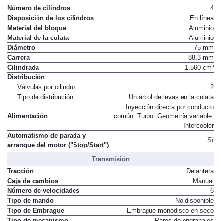
Número de cilindros
4
Disposición de los cilindros
En línea
Material del bloque
Aluminio
Material de la culata
Aluminio
Diámetro
75 mm
Carrera
88,3 mm
Cilindrada
1.560 cm³
Distribución
Válvulas por cilindro
2
Tipo de distribución
Un árbol de levas en la culata
Inyección directa por conducto
Alimentación
común. Turbo. Geometría variable.
Intercooler
Automatismo de parada y
Sí
arranque del motor ("Stop/Start")
Transmisión
Tracción
Delantera
Caja de cambios
Manual
Número de velocidades
6
Tipo de mando
No disponible
Tipo de Embrague
Embrague monodisco en seco
Tipo de mecanismo
Pares de engranajes