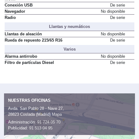
Conexión USB
De serie
Navegador
No disponible
Radio
De serie
Llantas y neumáticos
Llantas de aleación
No disponible
Rueda de repuesto 215/65 R16
De serie
Varios
Alarma antirrobo
No disponible
Filtro de partículas Diesel
De serie
NUESTRAS OFICINAS
Avda. San Pablo 28 - Nave 27,
28823 Coslada (Madrid)
Mapa
Administración:
91 724 05 70
Publicidad:
91 513 04 95