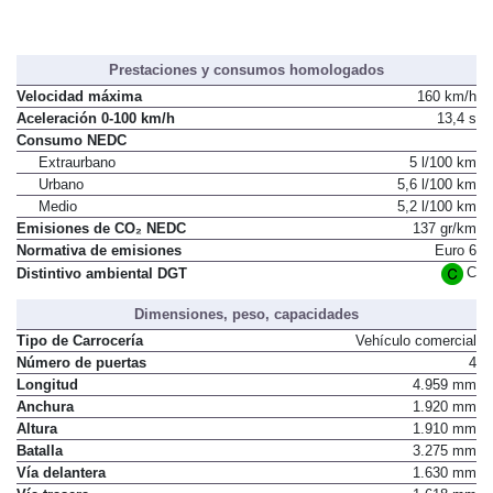
Prestaciones y consumos homologados
Velocidad máxima
160 km/h
Aceleración 0-100 km/h
13,4 s
Consumo NEDC
Extraurbano
5 l/100 km
Urbano
5,6 l/100 km
Medio
5,2 l/100 km
Emisiones de CO₂ NEDC
137 gr/km
Normativa de emisiones
Euro 6
C
Distintivo ambiental DGT
Dimensiones, peso, capacidades
Tipo de Carrocería
Vehículo comercial
Número de puertas
4
Longitud
4.959 mm
Anchura
1.920 mm
Altura
1.910 mm
Batalla
3.275 mm
Vía delantera
1.630 mm