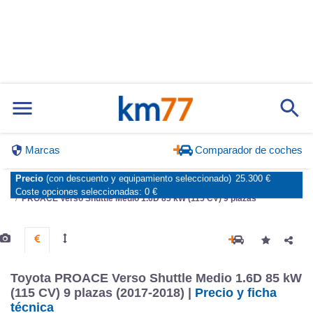
Marcas
Comparador de coches
Precio
(con descuento y equipamiento seleccionado)
25.300 €
Inicio
Marcas
Toyota
Proace
2016
Medio
Shuttle
Coste opciones seleccionadas:
0 €
PROACE Verso Shuttle Medio 1.6D 85 kW (115 CV) 9 plazas
Toyota PROACE Verso Shuttle Medio 1.6D 85 kW
(115 CV) 9 plazas (2017-2018) |
Precio y ficha
técnica