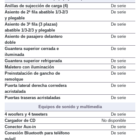
Anillas de sujección de carga (4)
De serie
Asiento de 2ª fila abatible 1/3-2/3
De serie
y plegable
Asiento de 3ª fila (3 plazas)
De serie
abatible 1/3-2/3 y plegable
Asiento de pasajero delantero
De serie
doble
Guantera superior cerrada e
De serie
iluminada
Guantera superior refrigerada
De serie
Maletero con iluminación
De serie
Preinstalación de gancho de
De serie
remolque
Puerta lateral derecha corredera
De serie
acristalada
Puertas traseras acristaladas
De serie
Equipos de sonido y multimedia
4 woofers y 4 tweeters
De serie
Cargador de CD
No disponible
Conector Aux-in
De serie
Conexión Bluetooth para teléfono
De serie
móvil