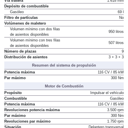
Vía trasera
1.618 mm
Depósito de combustible
Gasóleo
69 l
Filtro de partículas
No
Volúmenes de maletero
Volumen mínimo con dos filas
950 litros
de asientos disponibles
Volumen mínimo con tres filas
507 litros
de asientos disponibles
Número de plazas
9
Distribución de asientos
3 + 3 + 3
Resumen del sistema de propulsión
Potencia máxima
116 CV / 85 kW
Par máximo
300 Nm
Motor de Combustión
Propósito
Impulsar el vehículo
Combustible
Gasóleo
Potencia máxima
116 CV / 85 kW
Revoluciones potencia máxima
3.500 rpm
Par máximo
300 Nm
Revoluciones par máximo
1.750 rpm
Situación
Delantero transversal