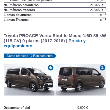
Diámetro de giro entre paredes
12,9 m
Neumáticos delanteros
215/65 R16
Neumáticos traseros
215/65 R16
Llantas delanteras
x 16
Llantas Traseras
x 16
Toyota PROACE Verso Shuttle Medio 1.6D 85 kW
(115 CV) 9 plazas (2017-2018) |
Precio y
equipamiento
Datos técnicos
Equipamiento
Descuento oficial
9.600 €