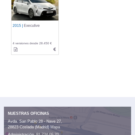
2015 |
Executive
4 versiones desde 28.450 €
NUESTRAS OFICINAS
Avda. San Pablo 28 - Nave 27,
28823 Coslada (Madrid)
Mapa
Administración:
91 724 05 70