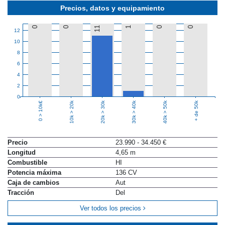
Precios, datos y equipamiento
0
0
11
1
0
0
12
10
8
6
4
2
0
10k > 20k
20k > 30k
30k > 40k
40k > 50k
+ de 50k
0 > 10k€
Precio
23.990 - 34.450 €
Longitud
4,65 m
Combustible
HI
Potencia máxima
136 CV
Caja de cambios
Aut
Tracción
Del
Ver todos los precios