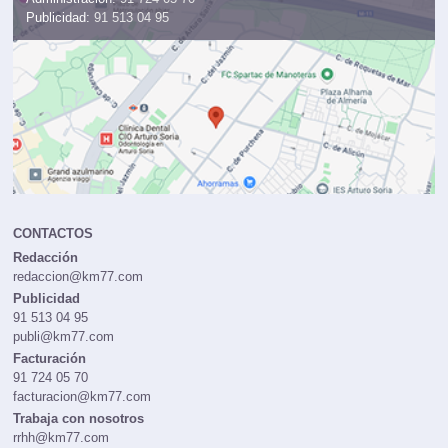
Publicidad:
91 513 04 95
CONTACTOS
Redacción
redaccion@km77.com
Publicidad
91 513 04 95
publi@km77.com
Facturación
91 724 05 70
facturacion@km77.com
Trabaja con nosotros
rrhh@km77.com