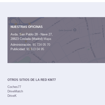
NUESTRAS OFICINAS
Avda. San Pablo 28 - Nave 27,
28823 Coslada (Madrid)
Mapa
Administración:
91 724 05 70
Publicidad:
91 513 04 95
OTROS SITIOS DE LA RED KM77
Coches77
DriveMatch
DriveK