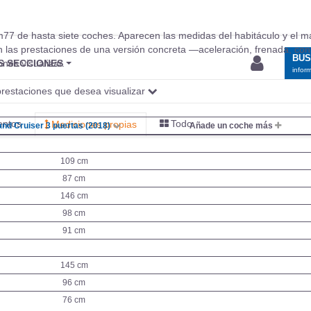
77 de hasta siete coches. Aparecen las medidas del habitáculo y el m
on las prestaciones de una versión concreta —aceleración, frenada, c
BU
nes visualizar.
S SECCIONES
infor
s prestaciones que desea visualizar
entos
Todo
Mediciones propias
and Cruiser 3 puertas (2018)
Añade un coche más
109 cm
87 cm
146 cm
98 cm
91 cm
145 cm
96 cm
76 cm