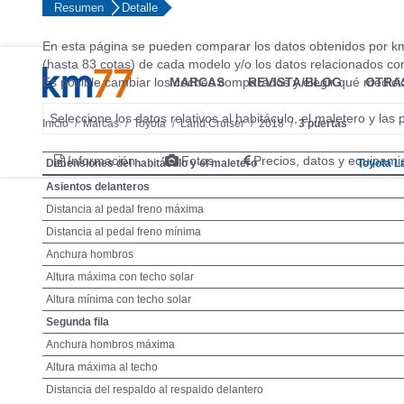
Resumen
Detalle
En esta página se pueden comparar los datos obtenidos por km
(hasta 83 cotas) de cada modelo y/o los datos relacionados c
Es posible cambiar los coches comparados y elegir qué medicio
MARCAS
REVISTA/BLOG
OTRA
Seleccione los datos relativos al habitáculo, el maletero y la
Inicio
Marcas
Toyota
Land Cruiser
2018
3 puertas
Información
Fotos
Precios, datos y equipami
Dimensiones del habitáculo y el maletero
Toyota L
Asientos delanteros
Distancia al pedal freno máxima
Distancia al pedal freno mínima
Anchura hombros
Altura máxima con techo solar
Altura mínima con techo solar
Segunda fila
Anchura hombros máxima
Altura máxima al techo
Distancia del respaldo al respaldo delantero