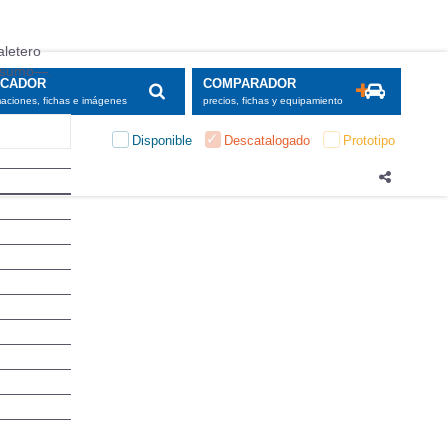
aletero
onsumo—.
SCADOR
COMPARADOR
maciones, fichas e imágenes
precios, fichas y equipamiento
Disponible
Descatalogado
Prototipo