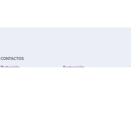
CONTACTOS
Redacción
Facturación
redaccion@km77.com
91 724 05 70
facturacion@km77.com
Publicidad
91 513 04 95
Trabaja con nosotros
publi@km77.com
rrhh@km77.com
NUESTRO BOLETÍN