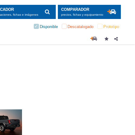
SCADOR
COMPARADOR
maciones, fichas e imágenes
precios, fichas y equipamiento
Disponible
Descatalogado
Prototipo