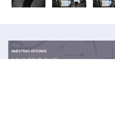
NUESTRAS OFICINAS
Avda. San Pablo 28 - Nave 27,
28823 Coslada (Madrid)
Mapa
Administración:
91 724 05 70
Publicidad:
91 513 04 95
OTROS SITIOS DE LA RED KM77