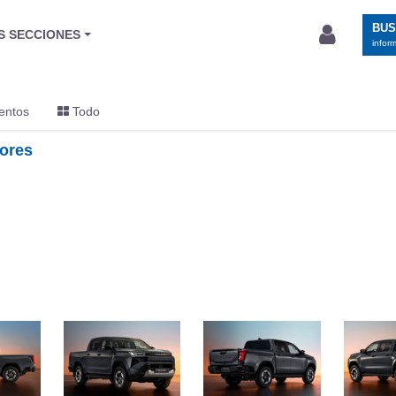
BU
S SECCIONES
infor
entos
Todo
iores