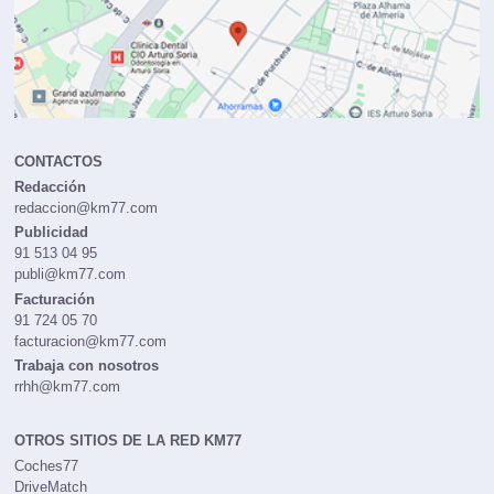
CONTACTOS
Redacción
redaccion@km77.com
Publicidad
91 513 04 95
publi@km77.com
Facturación
91 724 05 70
facturacion@km77.com
Trabaja con nosotros
rrhh@km77.com
OTROS SITIOS DE LA RED KM77
Coches77
DriveMatch