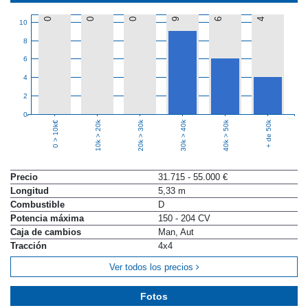
0
0
0
9
6
4
10
8
6
4
2
0
10k > 20k
20k > 30k
30k > 40k
40k > 50k
+ de 50k
0 > 10k€
Precio
31.715 - 55.000 €
Longitud
5,33 m
Combustible
D
Potencia máxima
150 - 204 CV
Caja de cambios
Man, Aut
Tracción
4x4
Ver todos los precios
Fotos