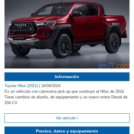
Información
Toyota Hilux (2021)
|
16/04/2024
Es un vehículo con carrocería pick-up que sustituye al Hilux de 2016.
Tiene cambios de diseño, de equipamiento y un nuevo motor Diesel de
204 CV.
Ver artículo
Precios, datos y equipamiento