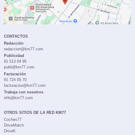
CONTACTOS
Redacción
redaccion@km77.com
Publicidad
91 513 04 95
publi@km77.com
Facturación
91 724 05 70
facturacion@km77.com
Trabaja con nosotros
rrhh@km77.com
OTROS SITIOS DE LA RED KM77
Coches77
DriveMatch
DriveK