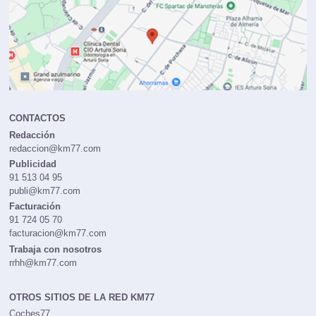
CONTACTOS
Redacción
redaccion@km77.com
Publicidad
91 513 04 95
publi@km77.com
Facturación
91 724 05 70
facturacion@km77.com
Trabaja con nosotros
rrhh@km77.com
OTROS SITIOS DE LA RED KM77
Coches77