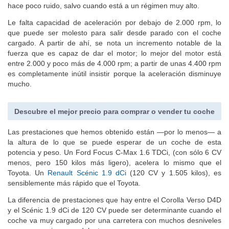
desaparecen por completo. Vibra muy poco al acelerar a fondo y
hace poco ruido, salvo cuando está a un régimen muy alto.
Le falta capacidad de aceleración por debajo de 2.000 rpm, lo
que puede ser molesto para salir desde parado con el coche
cargado. A partir de ahí, se nota un incremento notable de la
fuerza que es capaz de dar el motor; lo mejor del motor está
entre 2.000 y poco más de 4.000 rpm; a partir de unas 4.400 rpm
es completamente inútil insistir porque la aceleración disminuye
mucho.
Descubre el mejor precio para comprar o vender tu coche
Las prestaciones que hemos obtenido están —por lo menos— a
la altura de lo que se puede esperar de un coche de esta
potencia y peso. Un Ford Focus C-Max 1.6 TDCi, (con sólo 6 CV
menos, pero 150 kilos más ligero), acelera lo mismo que el
Toyota. Un
Renault Scénic 1.9 dCi
(120 CV y 1.505 kilos), es
sensiblemente más rápido que el Toyota.
La diferencia de prestaciones que hay entre el Corolla Verso D4D
y el Scénic 1.9 dCi de 120 CV puede ser determinante cuando el
coche va muy cargado por una carretera con muchos desniveles