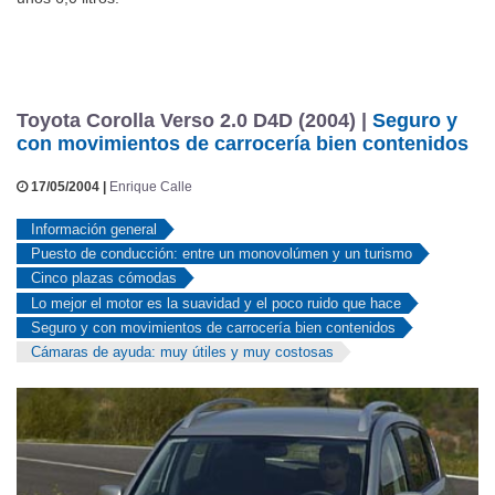
unos 6,0 litros.
Toyota Corolla Verso 2.0 D4D (2004) |
Seguro y
con movimientos de carrocería bien contenidos
17/05/2004 |
Enrique Calle
Información general
Puesto de conducción: entre un monovolúmen y un turismo
Cinco plazas cómodas
Lo mejor el motor es la suavidad y el poco ruido que hace
Seguro y con movimientos de carrocería bien contenidos
Cámaras de ayuda: muy útiles y muy costosas