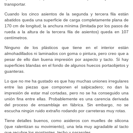
quitar los asientos, que habitualmente son pesados y difíciles de
transportar.
Cuando los cinco asientos de la segunda y tercera fila están
abatidos queda una superficie de carga completamente plana de
170 cm de longitud; la anchura mínima (limitada por los pasos de
rueda a la altura de la tercera fila de asientos) queda en 107
centímetros.
Ninguno de los plásticos que tiene en el interior están
almohadillados ni laminados con goma o pintura, pero creo que a
pesar de ello dan buena impresión por aspecto y tacto. Sí hay
superficies blandas en el fondo de algunos huecos portaobjetos y
guanteras.
Lo que no me ha gustado es que hay muchas uniones irregulares
entre las piezas que componen el salpicadero; no dan la
impresión de estar mal cortadas, pero no se ha conseguido una
unión fina entre ellas. Probablemente es una carencia derivada
del proceso de ensamblaje en fábrica. Sin embargo, no se
escucha ningún ruido extraño rodando por carreteras muy rotas.
Tiene detalles buenos, como asideros con muelles de silicona
(que ralentizan su movimiento), una tela muy agradable al tacto