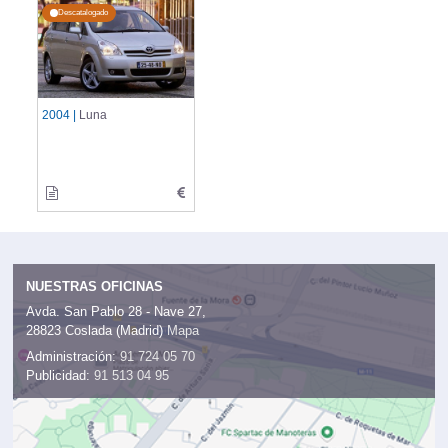
Descatalogado
2004 |
Luna
NUESTRAS OFICINAS
Avda. San Pablo 28 - Nave 27,
28823 Coslada (Madrid)
Mapa
Administración:
91 724 05 70
Publicidad:
91 513 04 95