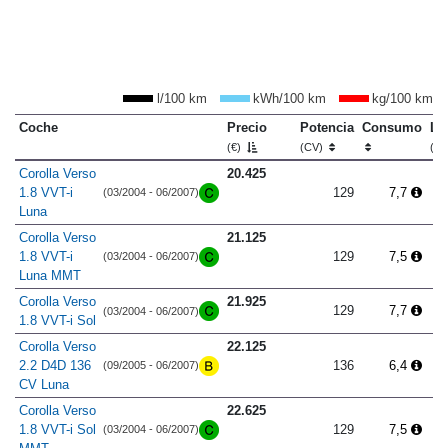
l/100 km
kWh/100 km
kg/100 km
Coche
Precio
Potencia
Consumo
Lo
(€)
(CV)
(m
Corolla Verso
20.425
1.8 VVT-i
129
7,7
(03/2004 - 06/2007)
Luna
Corolla Verso
21.125
1.8 VVT-i
129
7,5
(03/2004 - 06/2007)
Luna MMT
Corolla Verso
21.925
129
7,7
(03/2004 - 06/2007)
1.8 VVT-i Sol
Corolla Verso
22.125
2.2 D4D 136
136
6,4
(09/2005 - 06/2007)
CV Luna
Corolla Verso
22.625
1.8 VVT-i Sol
129
7,5
(03/2004 - 06/2007)