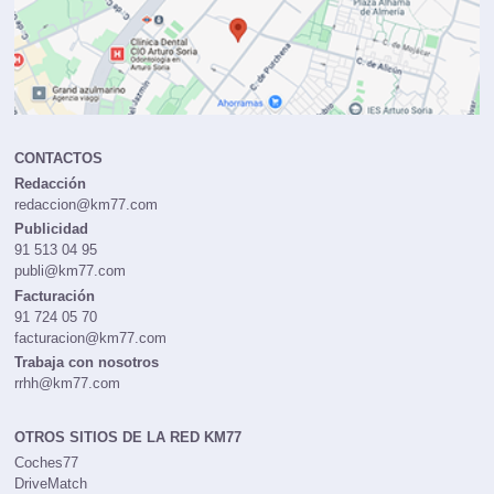
CONTACTOS
Redacción
redaccion@km77.com
Publicidad
91 513 04 95
publi@km77.com
Facturación
91 724 05 70
facturacion@km77.com
Trabaja con nosotros
rrhh@km77.com
OTROS SITIOS DE LA RED KM77
Coches77
DriveMatch