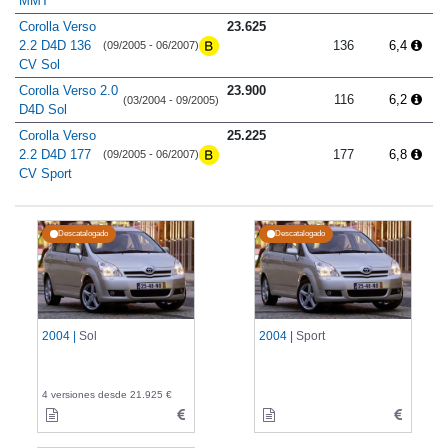
MMT
Corolla Verso
23.625
2.2 D4D 136
136
6,4
(09/2005 - 06/2007)
CV Sol
Corolla Verso 2.0
23.900
116
6,2
(03/2004 - 09/2005)
D4D Sol
Corolla Verso
25.225
2.2 D4D 177
177
6,8
(09/2005 - 06/2007)
CV Sport
Descatalogado
Descatalogado
2004 |
Sol
2004 |
Sport
4 versiones desde 21.925 €