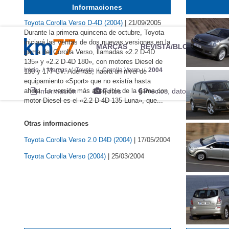
Informaciones
Toyota Corolla Verso D-4D (2004)
|
21/09/2005
Durante la primera quincena de octubre, Toyota
iniciará las ventas de dos nuevas versiones en la
MARCAS
REVISTA/BLOG
OTRA
gama del Corolla Verso, llamadas «2.2 D-4D
135» y «2.2 D-4D 180», con motores Diesel de
Inicio
Marcas
Toyota
Corolla Verso
2004
136 y 177 CV. Además, habrá un nivel de
equipamiento «Sport» que no existía hasta
ahora. La versión más asequible de la gama con
Información
Fotos
Precios, datos y equipami
motor Diesel es el «2.2 D-4D 135 Luna», que...
Otras informaciones
Toyota Corolla Verso 2.0 D4D (2004)
|
17/05/2004
Toyota Corolla Verso (2004)
|
25/03/2004