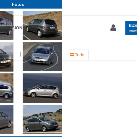
Fotos
BU
S SECCIONES
infor
entos
Mediciones propias
Todo