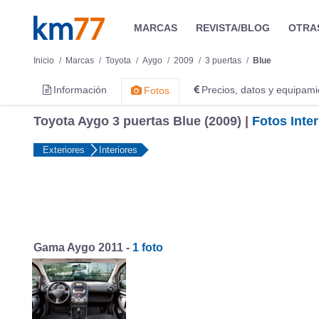
MARCAS
REVISTA/BLOG
OTRA
Inicio
Marcas
Toyota
Aygo
2009
3 puertas
Blue
Información
Precios, datos y equipami
Fotos
Toyota Aygo 3 puertas Blue (2009) |
Fotos Inter
Exteriores
Interiores
Gama Aygo 2011 -
1 foto