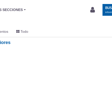
BU
S SECCIONES
infor
entos
Todo
iores