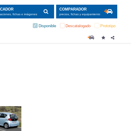
SCADOR
COMPARADOR
maciones, fichas e imágenes
precios, fichas y equipamiento
Disponible
Descatalogado
Prototipo