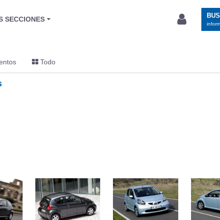
BU
S SECCIONES
infor
entos
Todo
s