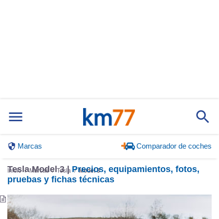
Marcas
Comparador de coches
Tesla Model 3 |
Precios, equipamientos, fotos,
Inicio
Marcas
Tesla
Model 3
pruebas y fichas técnicas