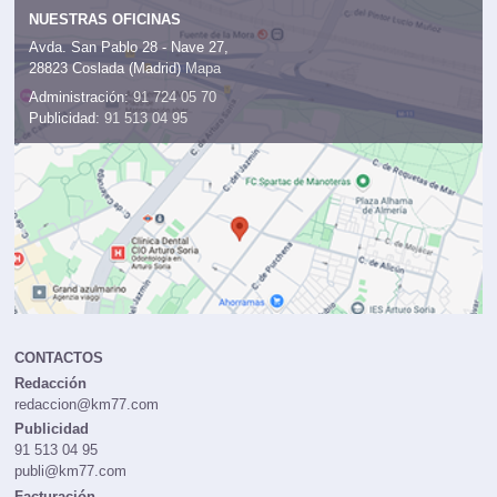
NUESTRAS OFICINAS
Avda. San Pablo 28 - Nave 27,
28823 Coslada (Madrid)
Mapa
Administración:
91 724 05 70
Publicidad:
91 513 04 95
CONTACTOS
Redacción
redaccion@km77.com
Publicidad
91 513 04 95
publi@km77.com
Facturación