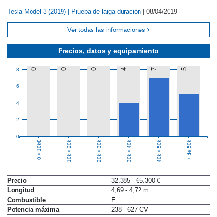
Tesla Model 3 (2019) | Prueba de larga duración
|
08/04/2019
Ver todas las informaciones
Precios, datos y equipamiento
8
0
0
0
4
7
5
6
4
2
0
10k > 20k
20k > 30k
30k > 40k
40k > 50k
+ de 50k
0 > 10k€
Precio
32.385 - 65.300 €
Longitud
4,69 - 4,72 m
Combustible
E
Potencia máxima
238 - 627 CV