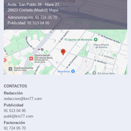
Avda. San Pablo 28 - Nave 27,
28823 Coslada (Madrid)
Mapa
Administración:
91 724 05 70
Publicidad:
91 513 04 95
CONTACTOS
Redacción
redaccion@km77.com
Publicidad
91 513 04 95
publi@km77.com
Facturación
91 724 05 70