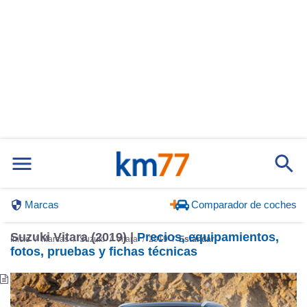
Marcas
Comparador de coches
Suzuki Vitara (2019) |
Precios, equipamientos,
Inicio
Marcas
Suzuki
Vitara
2019
Estándar
fotos, pruebas y fichas técnicas