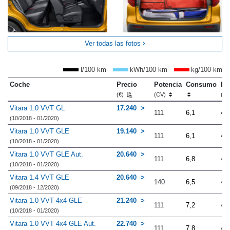
Ver todas las fotos
l/100 km
kWh/100 km
kg/100 km
Coche
Precio
Potencia
Consumo
Lo
(€)
(CV)
(m
Vitara 1.0 VVT GL
17.240
111
6,1
4.
(10/2018 - 01/2020)
Vitara 1.0 VVT GLE
19.140
111
6,1
4.
(10/2018 - 01/2020)
Vitara 1.0 VVT GLE Aut.
20.640
111
6,8
4.
(10/2018 - 01/2020)
Vitara 1.4 VVT GLE
20.640
140
6,5
4.
(09/2018 - 12/2020)
Vitara 1.0 VVT 4x4 GLE
21.240
111
7,2
4.
(10/2018 - 01/2020)
Vitara 1.0 VVT 4x4 GLE Aut.
22.740
111
7,8
4.