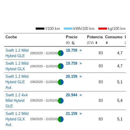
l/100 km
kWh/100 km
kg/100 km
Coche
Precio
Potencia
Consumo
Lo
(€)
(CV)
(m
Swift 1.2 Mild
18.759
83
4,7
(09/2020 - 11/2024)
Hybrid GLE
Swift 1.2 Mild
19.759
83
4,7
(09/2020 - 11/2024)
Hybrid GLX
Swift 1.2 Mild
20.159
Hybrid GLE
83
5,1
(09/2020 - 11/2024)
Aut.
Swift 1.2 4x4
20.944
Mild Hybrid
83
5,4
(09/2020 - 11/2024)
GLE
Swift 1.2 Mild
21.159
Hybrid GLX
83
5,1
(09/2020 - 11/2024)
Aut.