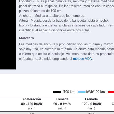
Longitud - En las plazas delanteras, mínima y máxima medida d
pedal de freno al respaldo. En las traseras, medida con un espa
plazas delanteras de 100 cm.
Anchura - Medida a la altura de los hombros.
Altura - Medida desde la base de la banqueta hasta el techo.
Isofix - Distancia entre los anclajes interiores de cada lado. Per
cuantificar el espacio disponible entre dos sillas.
Maletero
Las medidas de anchura y profundidad son las mínima y máxi
solo hay una, es siempre la mínima. La altura está medida hasta
cubierta que oculta el equipaje. Volumen: este dato es proporci
el fabricante. Se mide empleando el
método VDA.
l/100 km
kWh/100 km
Aceleración
Frenada
Frenada
80 - 120 km/h
60 - 0 km/h
120 - 0 km/h
C
(s)
(m)
(m)