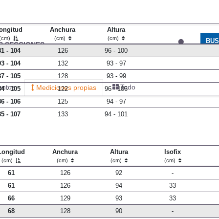
ongitud
Anchura
Altura
(cm)
(cm)
(cm)
BU
S SECCIONES
infor
81 - 104
126
96 - 100
93 - 104
132
93 - 97
87 - 105
128
93 - 99
entos
Todo
Mediciones propias
84 - 105
122
96 - 106
86 - 106
125
94 - 97
85 - 107
133
94 - 101
Longitud
Anchura
Altura
Isofix
(cm)
(cm)
(cm)
(cm)
61
126
92
-
61
126
94
33
66
129
93
33
68
128
90
-