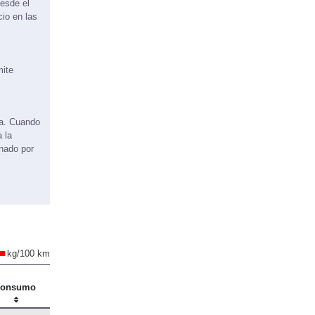
esde el
cio en las
mite
ma. Cuando
 la
onado por
kg/100 km
onsumo