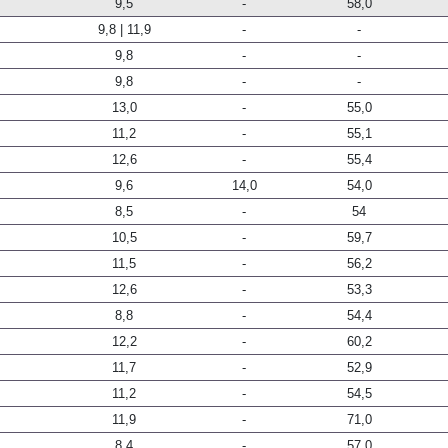
9,5
-
58,0
9,8 | 11,9
-
-
9,8
-
-
9,8
-
-
13,0
-
55,0
11,2
-
55,1
12,6
-
55,4
9,6
14,0
54,0
8,5
-
54
10,5
-
59,7
11,5
-
56,2
12,6
-
53,3
8,8
-
54,4
12,2
-
60,2
11,7
-
52,9
11,2
-
54,5
11,9
-
71,0
8,4
-
57,0