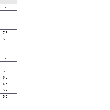
-
-
-
-
-
7,6
6,3
-
-
-
-
6,5
6,5
6,8
6,2
5,5
-
-