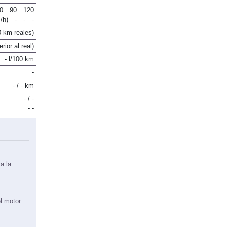
0
90
120
/h)
-
-
-
0 km reales)
rior al real)
- l/100 km
-
- / - km
- / -
- -
a la
l motor.