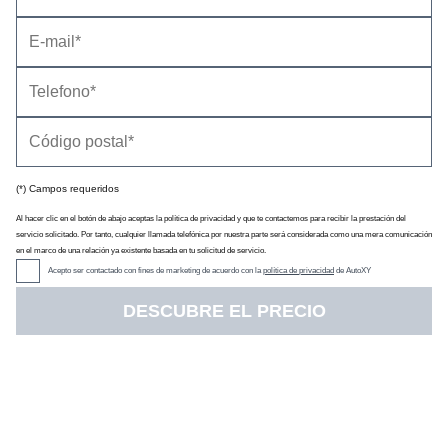
(*) Campos requeridos
Al hacer clic en el botón de abajo aceptas la política de privacidad y que te contactemos para recibir la prestación del
servicio solicitado. Por tanto, cualquier llamada telefónica por nuestra parte será considerada como una mera comunicación
en el marco de una relación ya existente basada en tu solicitud de servicio.
Acepto ser contactado con fines de marketing de acuerdo con la
política de privacidad
de AutoXY
DESCUBRE EL PRECIO