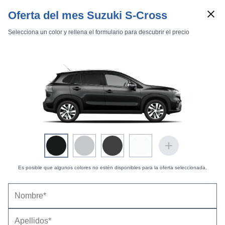
Oferta del mes Suzuki S-Cross
Selecciona un color y rellena el formulario para descubrir el precio
Marcas
Comparador de coches
Inicio
Marcas
Suzuki
S-Cross
2017
Estándar
Suzuki S-Cross (2017) |
Fotos Exteriores
Exteriores
Interiores
Es posible que algunos colores no estén disponibles para la oferta seleccionada.
1.6 DDiS 4WD -
20 fotos