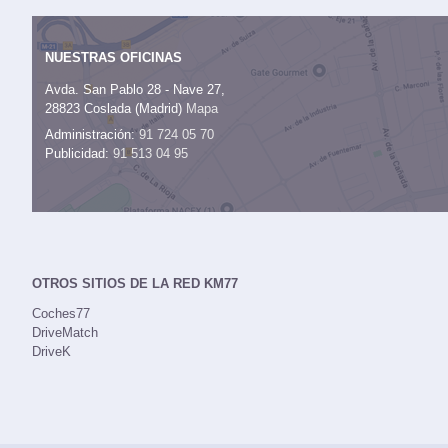
NUESTRAS OFICINAS
Avda. San Pablo 28 - Nave 27,
28823 Coslada (Madrid)
Mapa
Administración:
91 724 05 70
Publicidad:
91 513 04 95
OTROS SITIOS DE LA RED KM77
Coches77
DriveMatch
DriveK