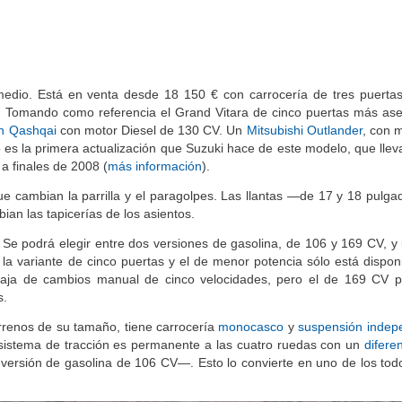
edio. Está en venta desde 18 150 € con carrocería de tres puertas
. Tomando como referencia el Grand Vitara de cinco puertas más ase
n Qashqai
con motor Diesel de 130 CV. Un
Mitsubishi Outlander
, con 
o es la primera actualización que Suzuki hace de este modelo, que llev
 a finales de 2008 (
más información
).
 que cambian la parrilla y el paragolpes. Las llantas —de 17 y 18 pulg
bian las tapicerías de los asientos.
e podrá elegir entre dos versiones de gasolina, de 106 y 169 CV, y 
a variante de cinco puertas y el de menor potencia sólo está disponi
e caja de cambios manual de cinco velocidades, pero el de 169 CV 
s.
rrenos de su tamaño, tiene carrocería
monocasco
y
suspensión indep
l sistema de tracción es permanente a las cuatro ruedas con un
diferen
ersión de gasolina de 106 CV—. Esto lo convierte en uno de los tod