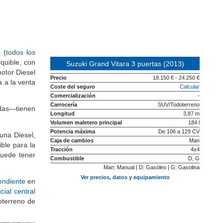
 (
todos los
quible, con
Suzuki Grand Vitara 3 puertas (2013)
motor Diesel
Precio
18.150 € - 24.250 €
a a la venta
Coste del seguro
Calcular
Comercialización
-
Carrocería
SUV/Todoterreno
adas—tienen
Longitud
3,87 m
Volumen maletero principal
184 l
Potencia máxima
De 106 a 129 CV
una Diesel,
Caja de cambios
Man
ble para la
Tracción
4x4
puede tener
Combustible
D, G
Man: Manual | D: Gasóleo | G: Gasolina
Ver precios, datos y equipamiento
endiente
en
cial central
oterreno de