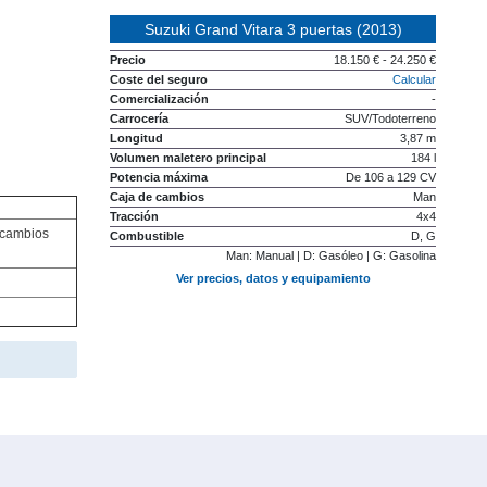
Suzuki Grand Vitara 3 puertas (2013)
Precio
18.150 € - 24.250 €
Coste del seguro
Calcular
Comercialización
-
Carrocería
SUV/Todoterreno
Longitud
3,87 m
Volumen maletero principal
184 l
Potencia máxima
De 106 a 129 CV
Caja de cambios
Man
Tracción
4x4
 cambios
Combustible
D, G
Man: Manual | D: Gasóleo | G: Gasolina
Ver precios, datos y equipamiento