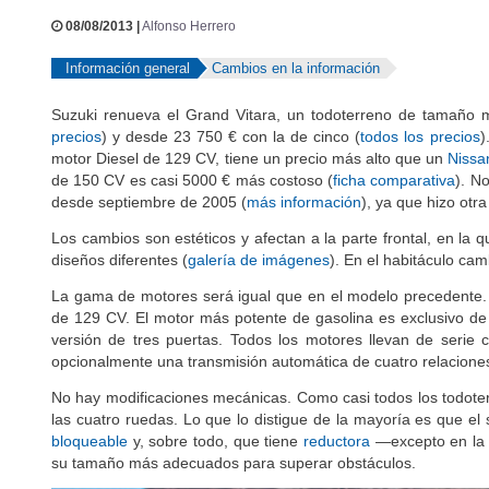
08/08/2013 |
Alfonso Herrero
Información general
Cambios en la información
Suzuki renueva el Grand Vitara, un todoterreno de tamaño m
precios
) y desde 23 750 € con la de cinco (
todos los precios
)
motor Diesel de 129 CV, tiene un precio más alto que un
Nissa
de 150 CV es casi 5000 € más costoso (
ficha comparativa
). N
desde septiembre de 2005 (
más información
), ya que hizo otra
Los cambios son estéticos y afectan a la parte frontal, en la
diseños diferentes (
galería de imágenes
). En el habitáculo cam
La gama de motores será igual que en el modelo precedente. S
de 129 CV. El motor más potente de gasolina es exclusivo de l
versión de tres puertas. Todos los motores llevan de seri
opcionalmente una transmisión automática de cuatro relacione
No hay modificaciones mecánicas. Como casi todos los todote
las cuatro ruedas. Lo que lo distigue de la mayoría es que e
bloqueable
y, sobre todo, que tiene
reductora
—excepto en la v
su tamaño más adecuados para superar obstáculos.